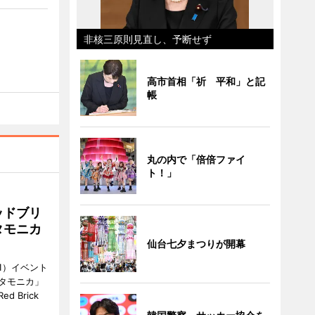
非核三原則見直し、予断せず
高市首相「祈 平和」と記
帳
丸の内で「倍倍ファイ
ト！」
ッドブリ
タモニカ
仙台七夕まつりが開幕
1）イベント
タモニカ」
 Brick