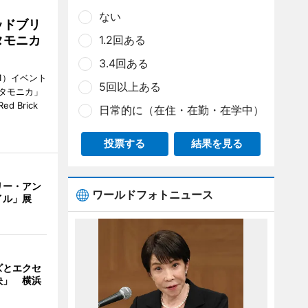
ない
ッドブリ
1.2回ある
タモニカ
3.4回ある
1）イベント
5回以上ある
タモニカ」
 Brick
日常的に（在住・在勤・在学中）
投票する
結果を見る
リー・アン
ワールドフォトニュース
イル」展
ズとエクセ
決」 横浜