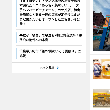
【ＢＳ日テレ】ドランク塚地の本音が思わ
ず漏れた！？「めっちゃ美味しい…」 大
手ハンバーガーチェーン、カツ丼店、和食
居酒屋など飲食一筋の店主が定年後にまだ
まだ働きたいとオープンした立ち食いそば
屋！
半数が「騒音」で敬遠も2割は防音次第！線
路沿い物件への本音
千葉県八街市「第27回めいろう夏祭り」に
協賛
もっと見る