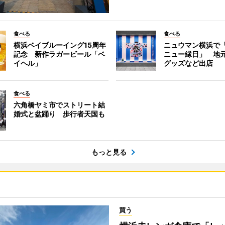
食べる
食べる
横浜ベイブルーイング15周年
ニュウマン横浜で
記念 新作ラガービール「ベ
ニュー縁日」 地
イヘル」
グッズなど出店
食べる
六角橋ヤミ市でストリート結
婚式と盆踊り 歩行者天国も
もっと見る
買う