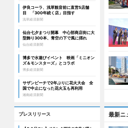
伊良コーラ、浅草観音前に直営5店舗
目 「300年続く店」目指す
浅草経済新聞
仙台七夕まつり開幕 中心部商店街に大
型飾り300本、青空の下で風に揺れ
仙台経済新聞
博多で水遊びイベント 映画「ミニオン
ズ＆モンスターズ」とコラボ
博多経済新聞
サザンビーチで2年ぶりに花火大会 全
国で中止になった花火玉も再利用
湘南経済新聞
プレスリリース
最新ニ