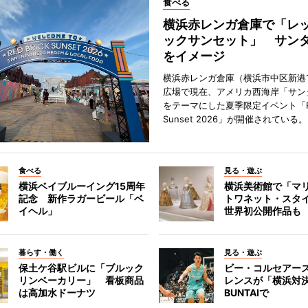
食べる
横浜赤レンガ倉庫で「レ
ックサンセット」 サン
をイメージ
横浜赤レンガ倉庫（横浜市中区新港
広場で現在、アメリカ西海岸「サン
をテーマにした夏季限定イベント「Red
Sunset 2026」が開催されている。
食べる
見る・遊ぶ
横浜ベイブルーイング15周年
横浜美術館で「マ
記念 新作ラガービール「ベ
トワネット・スタ
イヘル」
世界初公開作品も
暮らす・働く
見る・遊ぶ
保土ケ谷駅ビルに「ブルック
ビー・コルセアー
リンベーカリー」 看板商品
レンスが「横浜対
は高加水ドーナツ
BUNTAIで