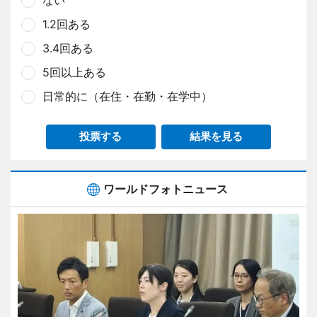
ない
1.2回ある
3.4回ある
5回以上ある
日常的に（在住・在勤・在学中）
投票する
結果を見る
ワールドフォトニュース