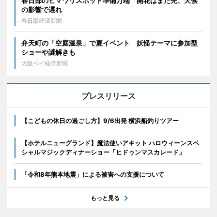
春日部のヒマワリスポット準備万端 開花はまだ先、天候
の影響で遅れ
春日部経済新聞
弁天町の「空庭温泉」で夏イベント 妖怪テーマに参加型
ショーや謎解きも
大阪ベイ経済新聞
プレスリリース
【こどもの休日の過ごし方】9/6出発 横浜船釣りツアー
【ホテルニューグランド】魔法使いアキット ハロウィーンスペ
シャルマジックディナーショー「ヒドゥンマスカレード」
「令和8年熊本地震」による被害への支援について
もっと見る