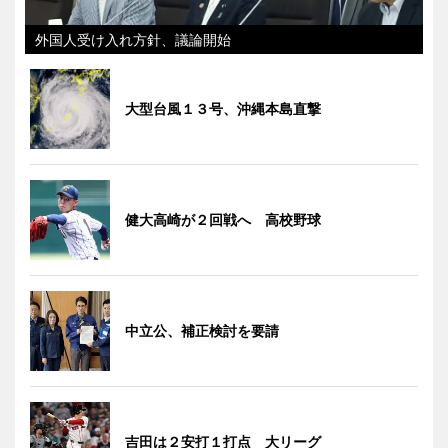
外国人受け入れ方針、議論開始
大型台風１３号、沖縄本島直撃
健大高崎が２回戦へ 高校野球
中立公、補正検討を要請
吉田は２安打１打点 大リーグ