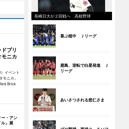
長崎日大が２回戦へ 高校野球
喜ぶ植中 Ｊリーグ
ッドブリ
タモニカ
鹿島、逆転で白星発進 Ｊ
リーグ
1）イベント
タモニカ」
 Brick
あいさつされる悠仁さま
リー・アン
イル」展