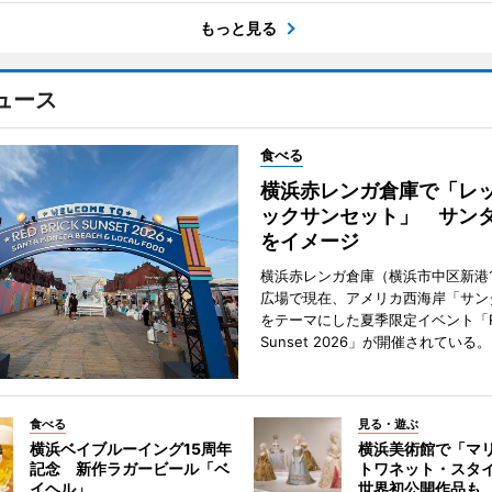
もっと見る
ュース
食べる
横浜赤レンガ倉庫で「レ
ックサンセット」 サン
をイメージ
横浜赤レンガ倉庫（横浜市中区新港
広場で現在、アメリカ西海岸「サン
をテーマにした夏季限定イベント「Red
Sunset 2026」が開催されている。
食べる
見る・遊ぶ
横浜ベイブルーイング15周年
横浜美術館で「マ
記念 新作ラガービール「ベ
トワネット・スタ
イヘル」
世界初公開作品も