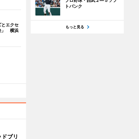
プロ野球・西武２―５ソフ
トバンク
ズとエクセ
もっと見る
決」 横浜
ッドブリ