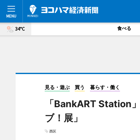
食べる
34°C
見る・遊ぶ
買う
暮らす・働く
「BankART Sta
ブ！展」
西区