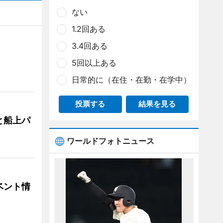
ない
1.2回ある
3.4回ある
5回以上ある
日常的に（在住・在勤・在学中）
投票する
結果を見る
と船上パ
ワールドフォトニュース
ベント情