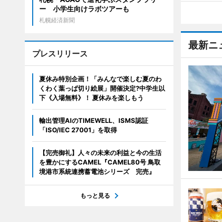
ー 小学生向けラボツアーも
札幌経済新聞
最新ニ
プレスリリース
夏休み特別企画！「みんなで楽しむ夏のわ
くわく葉っぱ切り絵展」開催決定?中学生以
下《入場無料》！ 夏休みを楽しもう
輸出管理AIのTIMEWELL、ISMS認証
「ISO/IEC 27001」を取得
【完売御礼】人々の未来の利益と今の生活
を豊かにするCAMEL『CAMEL80号 鳥取
境港市系統連携蓄電池シリーズ 完売』
もっと見る