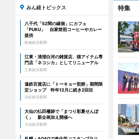
みん経トピックス
特集
八千代「52間の縁側」にカフェ
「PUKU」 自家焙煎コーヒーやカレー
提供
船橋経済新聞
江東・清澄白河の雑貨店、猫アイテム専
門店「ネコシカ」としてリニューアル
江東経済新聞
遠鉄百貨店に「トーキョー煎餅」期間限
定ショップ 昨年12月に続き2回目
浜松経済新聞
大仙の払田柵跡で「まつり彩夏せんぼ
く」 新企画加え開催へ
大仙経済新聞
札幌・AOAOで進化学ぶスタンプラリ