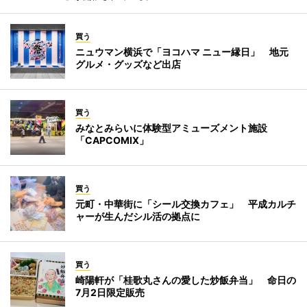
買う
ニュウマン横浜で「ヨコハマ ニュー縁日」 地元
グルメ・グッズなど出店
買う
みなとみらいに体験型アミューズメント施設
「CAPCOMIX」
買う
元町・中華街に「シール交換カフェ」 平成カルチ
ャーが生んだシル活の拠点に
買う
崎陽軒が「桂歌丸さんの愛した炒飯弁当」 命日の
7月2日限定販売