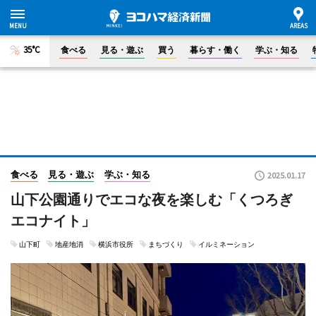
35°C
食べる
見る・遊ぶ
買う
暮らす・働く
学ぶ・知る
食べる
見る・遊ぶ
学ぶ・知る
2025.01.17
山下公園通りでエコな夜を楽しむ「くつろぎ
エコナイト」
山下町
地産地消
横浜市役所
まちづくり
イルミネーション