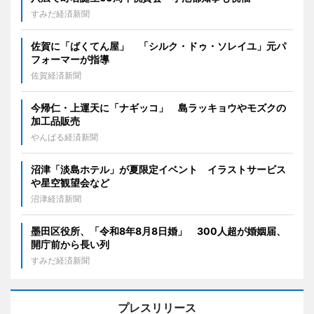
すみだ経済新聞
佐賀に「ばくてん屋」 「シルク・ドゥ・ソレイユ」元パ
フォーマーが指導
佐賀経済新聞
今帰仁・上運天に「ナギッコ」 島ラッキョウやモズクの
加工品販売
やんばる経済新聞
沼津「淡島ホテル」が夏限定イベント イラストサービス
や星空観望会など
沼津経済新聞
墨田区役所、「令和8年8月8日婚」 300人超が婚姻届、
開庁前から長い列
すみだ経済新聞
プレスリリース