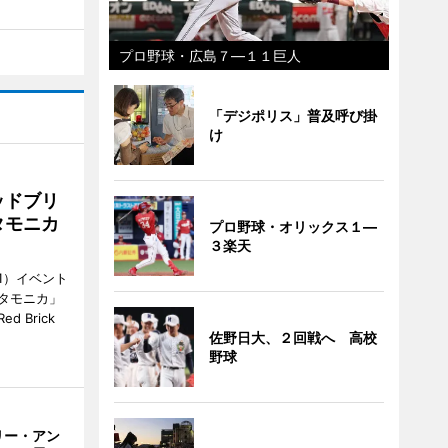
プロ野球・広島７―１１巨人
「デジポリス」普及呼び掛
け
ッドブリ
タモニカ
プロ野球・オリックス１―
３楽天
1）イベント
タモニカ」
 Brick
佐野日大、２回戦へ 高校
野球
リー・アン