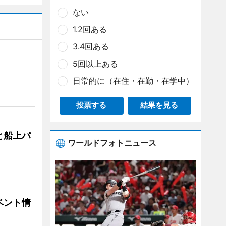
ない
1.2回ある
3.4回ある
5回以上ある
日常的に（在住・在勤・在学中）
投票する
結果を見る
と船上パ
ワールドフォトニュース
ベント情