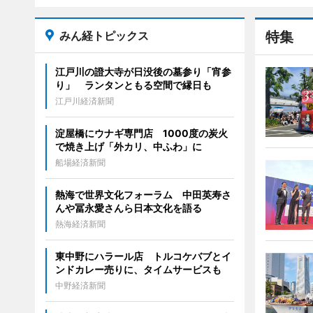
みん経トピックス
特集
江戸川の證大寺が日没後の墓参り「宵参
り」 ランタンともる空間で縁日も
江戸川経済新聞
淀屋橋にウナギ専門店 1000度の炭火
で焼き上げ「外カリ、中ふわ」に
船場経済新聞
熱海で世界文化フォーラム 中田英寿さ
んや冨永愛さんら日本文化を語る
熱海経済新聞
東中野にハラール店 トルコケバブとイ
ンドカレー売りに、タイムサービスも
中野経済新聞