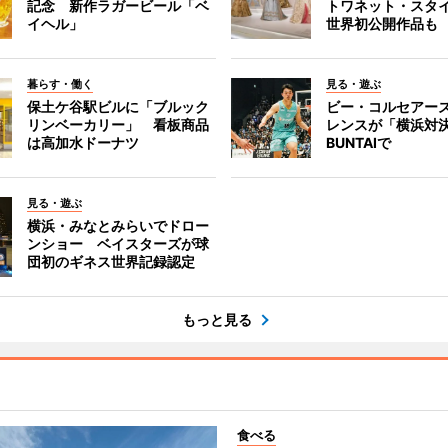
記念 新作ラガービール「ベ
トワネット・スタ
イヘル」
世界初公開作品も
暮らす・働く
見る・遊ぶ
保土ケ谷駅ビルに「ブルック
ビー・コルセアー
リンベーカリー」 看板商品
レンスが「横浜対
は高加水ドーナツ
BUNTAIで
見る・遊ぶ
横浜・みなとみらいでドロー
ンショー ベイスターズが球
団初のギネス世界記録認定
もっと見る
食べる