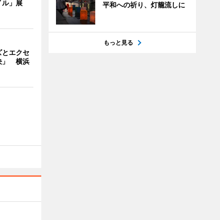
イル」展
平和への祈り、灯籠流しに
もっと見る
ズとエクセ
決」 横浜