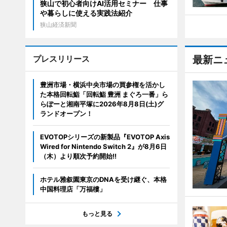
狭山で初心者向けAI活用セミナー 仕事
や暮らしに使える実践法紹介
狭山経済新聞
プレスリリース
最新ニ
豊洲市場・横浜中央市場の買参権を活かし
た本格回転鮨「回転鮨 豊洲 まぐろ一番」ら
らぽーと湘南平塚に2026年8月8日(土)グ
ランドオープン！
EVOTOPシリーズの新製品『EVOTOP Axis
Wired for Nintendo Switch 2』が8月6日
（木）より順次予約開始!!
ホテル雅叙園東京のDNAを受け継ぐ、本格
中国料理店「万福樓」
もっと見る