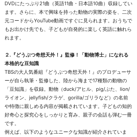
DVDにたっぷり21曲（英語11曲・日本語10曲）収録してい
ます。さらに、本で興味を持った動物の実際の姿を、二次
元コードからYouTube動画ですぐに見られます。おうちで
もお出かけ先でも、子どもが自発的に楽しく英語に触れら
れます。
２.『どうぶつ奇想天外！』監修！「動物博士」になれる
本格的な豆知識
TBSの大人気番組『どうぶつ奇想天外！』のプロデューサ
ーが自ら執筆・監修した、陸から海まで17種類の動物の
「豆知識」を収録。動物（duck/アヒル、pig/ぶた、lion/
ライオン、jellyfish/クラゲ、gorilla/ゴリラなど）の名前
や特徴に親しめる内容が掲載されています。子どもの知的
好奇心と探究心をしっかりと育み、親子の会話も弾む一冊
です。
例えば、以下のようなユニークな知識が紹介されていま