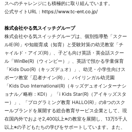
スへのチャレンジにも積極的に取り組んでいます。
公式サイトURL：
https://www.tc-ent.co.jp/
株式会社やる気スイッチグループ
株式会社やる気スイッチグループは、個別指導塾「スクー
ルIE(R)」や知能育成（知育）と受験対策の幼児教室「チ
ャイルド・アイズ(R)」、子ども向け英語・英会話スクー
ル「WinBe(R)（ウィンビー）」、英語で預かる学童保育
「Kids Duo(R)（キッズデュオ）」、幼児・小学生向けス
ポーツ教室「忍者ナイン(R)」、バイリンガル幼児園
「Kids Duo International(R)（キッズデュオインターナシ
ョナル／略称：KDI）」「i Kids Star(R)（アイキッズスタ
ー）」、「プログラミング教育 HALLO(R)」の8つのスク
ールブランドを展開する総合教育サービス企業として、現
在国内外でおよそ2,400以上※の教室を展開し、13万5千人
以上※の子どもたちの学びをサポートしています。また、