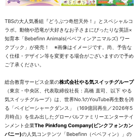
TBSの大人気番組『どうぶつ奇想天外！』とスペシャルコ
ラボ。動物や恐竜が大好きなお子さまにぴったりな英語×
知育本「Bebefinn Animals(ベベフィンアニマルズ) ワー
クブック」が発売！ ※画像はイメージです。尚、予告な
く仕様・デザイン等を変更する場合がございますので予め
ご了承ください。
総合教育サービス企業の
株式会社やる気スイッチグループ
（東京・中央区、代表取締役社長：高橋 直司、以下 やる
気スイッチグループ）は、世界No.1のYouTube再生数を誇
る「ベイビーシャークダンス」（169億回再生／2026年5
月時点）を生み出したグローバルファミリーエンターテイ
ンメント企業
The Pinkfong Company(ピンクフォンカン
パニー)
の人気コンテンツ「Bebefinn（ベベフィン）」の