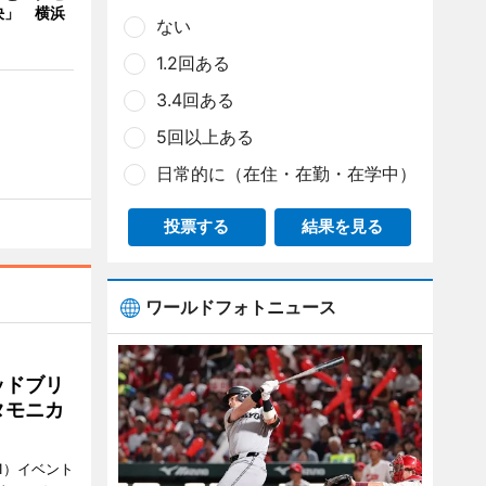
決」 横浜
ない
1.2回ある
3.4回ある
5回以上ある
日常的に（在住・在勤・在学中）
投票する
結果を見る
ワールドフォトニュース
ッドブリ
タモニカ
1）イベント