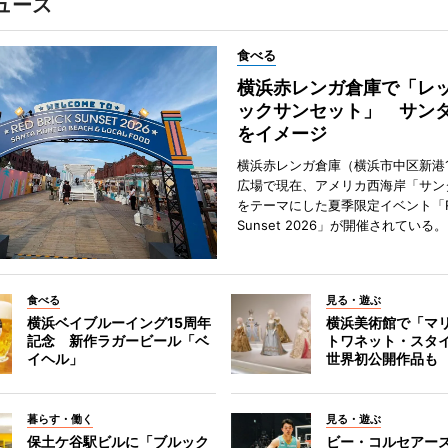
ュース
食べる
横浜赤レンガ倉庫で「レ
ックサンセット」 サン
をイメージ
横浜赤レンガ倉庫（横浜市中区新港
広場で現在、アメリカ西海岸「サン
をテーマにした夏季限定イベント「Red
Sunset 2026」が開催されている。
食べる
見る・遊ぶ
横浜ベイブルーイング15周年
横浜美術館で「マ
記念 新作ラガービール「ベ
トワネット・スタ
イヘル」
世界初公開作品も
暮らす・働く
見る・遊ぶ
保土ケ谷駅ビルに「ブルック
ビー・コルセアー