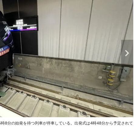
5時8分の始発を待つ列車が停車している。出発式は4時48分から予定されて