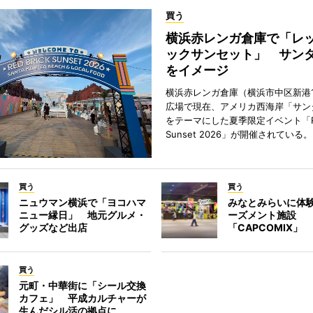
買う
横浜赤レンガ倉庫で「レ
ックサンセット」 サン
をイメージ
横浜赤レンガ倉庫（横浜市中区新港
広場で現在、アメリカ西海岸「サン
をテーマにした夏季限定イベント「Red
Sunset 2026」が開催されている。
買う
買う
ニュウマン横浜で「ヨコハマ
みなとみらいに体
ニュー縁日」 地元グルメ・
ーズメント施設
グッズなど出店
「CAPCOMIX」
買う
元町・中華街に「シール交換
カフェ」 平成カルチャーが
生んだシル活の拠点に