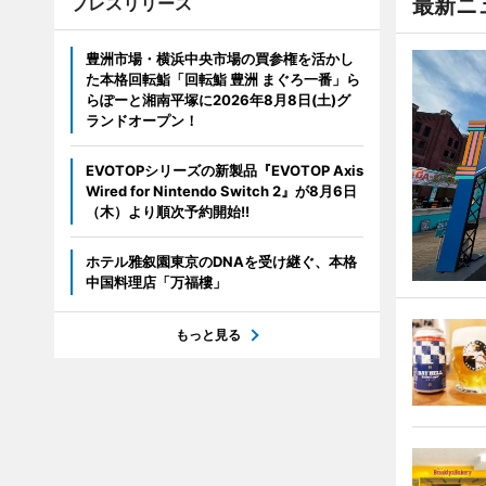
プレスリリース
最新ニ
豊洲市場・横浜中央市場の買参権を活かし
た本格回転鮨「回転鮨 豊洲 まぐろ一番」ら
らぽーと湘南平塚に2026年8月8日(土)グ
ランドオープン！
EVOTOPシリーズの新製品『EVOTOP Axis
Wired for Nintendo Switch 2』が8月6日
（木）より順次予約開始!!
ホテル雅叙園東京のDNAを受け継ぐ、本格
中国料理店「万福樓」
もっと見る