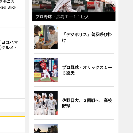
タモニカ」
 Brick
プロ野球・広島７―１１巨人
「デジポリス」普及呼び掛
け
「ヨコハマ
元グルメ・
プロ野球・オリックス１―
３楽天
佐野日大、２回戦へ 高校
野球