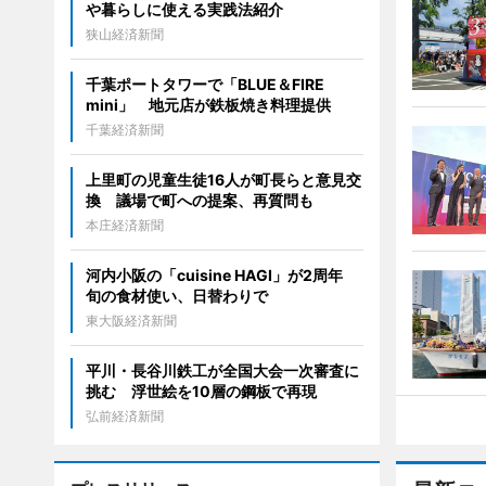
や暮らしに使える実践法紹介
狭山経済新聞
千葉ポートタワーで「BLUE＆FIRE
mini」 地元店が鉄板焼き料理提供
千葉経済新聞
上里町の児童生徒16人が町長らと意見交
換 議場で町への提案、再質問も
本庄経済新聞
河内小阪の「cuisine HAGI」が2周年
旬の食材使い、日替わりで
東大阪経済新聞
平川・長谷川鉄工が全国大会一次審査に
挑む 浮世絵を10層の鋼板で再現
弘前経済新聞