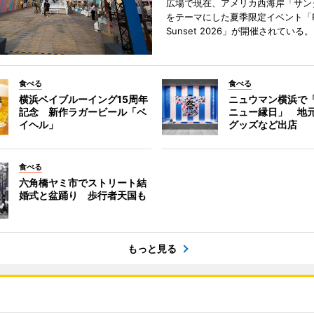
広場で現在、アメリカ西海岸「サン
をテーマにした夏季限定イベント「Red
Sunset 2026」が開催されている。
食べる
食べる
横浜ベイブルーイング15周年
ニュウマン横浜で
記念 新作ラガービール「ベ
ニュー縁日」 地
イヘル」
グッズなど出店
食べる
六角橋ヤミ市でストリート結
婚式と盆踊り 歩行者天国も
もっと見る