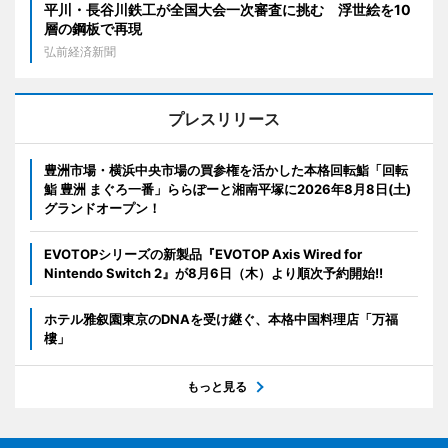
平川・長谷川鉄工が全国大会一次審査に挑む 浮世絵を10
層の鋼板で再現
弘前経済新聞
プレスリリース
豊洲市場・横浜中央市場の買参権を活かした本格回転鮨「回転
鮨 豊洲 まぐろ一番」ららぽーと湘南平塚に2026年8月8日(土)
グランドオープン！
EVOTOPシリーズの新製品『EVOTOP Axis Wired for
Nintendo Switch 2』が8月6日（木）より順次予約開始!!
ホテル雅叙園東京のDNAを受け継ぐ、本格中国料理店「万福
樓」
もっと見る