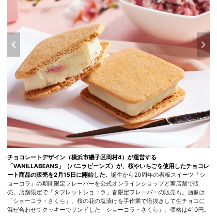
チョコレートデザイン（横浜市磯子区岡村4）が運営する
「VANILLABEANS」（バニラビーンズ）が、桜やいちごを使用したチョコレ
ート商品の販売を2月15日に開始した。
誕生から20周年の看板スイーツ「シ
ョーコラ」の期間限定フレーバーを公式オンラインショップと実店舗で販
売。店舗限定で「タブレットショコラ」春限定フレーバーの販売も。画像は
「ショーコラ・さくら」。桜の花の塩漬けを手作業で塩抜きして生チョコに
混ぜ合わせてクッキーでサンドした「ショーコラ・さくら」。価格は410円。