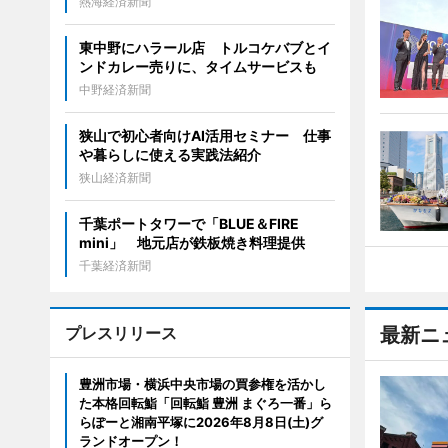
熱海経済新聞
東中野にハラール店 トルコケバブとイ
ンドカレー売りに、タイムサービスも
中野経済新聞
狭山で初心者向けAI活用セミナー 仕事
や暮らしに使える実践法紹介
狭山経済新聞
千葉ポートタワーで「BLUE＆FIRE
mini」 地元店が鉄板焼き料理提供
千葉経済新聞
プレスリリース
最新ニ
豊洲市場・横浜中央市場の買参権を活かし
た本格回転鮨「回転鮨 豊洲 まぐろ一番」ら
らぽーと湘南平塚に2026年8月8日(土)グ
ランドオープン！