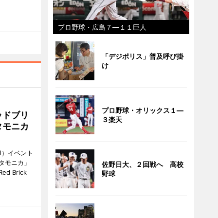
プロ野球・広島７―１１巨人
「デジポリス」普及呼び掛
け
プロ野球・オリックス１―
ッドブリ
３楽天
タモニカ
1）イベント
タモニカ」
佐野日大、２回戦へ 高校
 Brick
野球