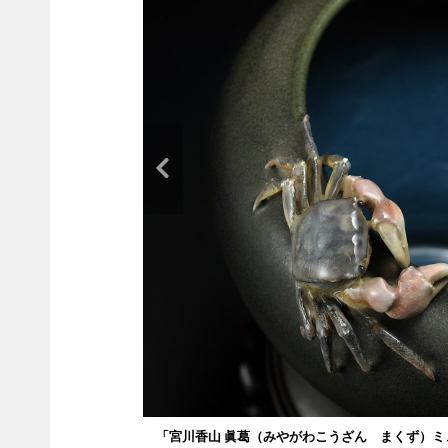
「宮川香山 眞葛（みやがわこうざん まくず）ミュ