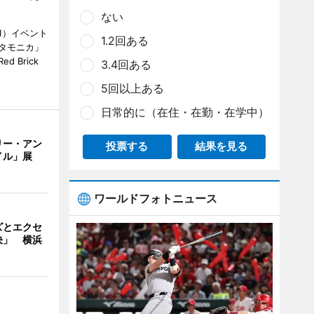
ない
1）イベント
1.2回ある
タモニカ」
 Brick
3.4回ある
5回以上ある
日常的に（在住・在勤・在学中）
リー・アン
投票する
結果を見る
イル」展
ワールドフォトニュース
ズとエクセ
決」 横浜