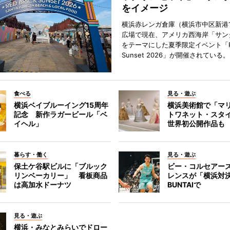
をイメージ
横浜赤レンガ倉庫（横浜市中区新港
広場で現在、アメリカ西海岸「サン
をテーマにした夏季限定イベント「Red
Sunset 2026」が開催されている。
食べる
見る・遊ぶ
横浜ベイブルーイング15周年
横浜美術館で「マ
記念 新作ラガービール「ベ
トワネット・スタ
イヘル」
世界初公開作品も
暮らす・働く
見る・遊ぶ
保土ケ谷駅ビルに「ブルック
ビー・コルセアー
リンベーカリー」 看板商品
レンスが「横浜対
は高加水ドーナツ
BUNTAIで
見る・遊ぶ
横浜・みなとみらいでドロー