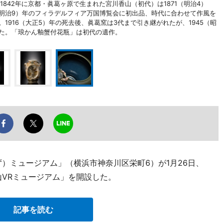
1842年に京都・眞葛ヶ原で生まれた宮川香山（初代）は1871（明治4）
（明治9）年のフィラデルフィア万国博覧会に初出品、時代に合わせて作風を
1916（大正5）年の死去後、眞葛窯は3代まで引き継がれたが、1945（昭
した。「琅かん釉蟹付花瓶」は初代の遺作。
）ミュージアム」（横浜市神奈川区栄町6）が1月26日、
山VRミュージアム」を開設した。
記事を読む