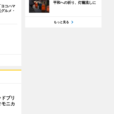
平和への祈り、灯籠流しに
「ヨコハマ
元グルメ・
もっと見る
ッドブリ
タモニカ