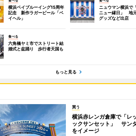
食べる
食べる
横浜ベイブルーイング15周年
ニュウマン横浜で
記念 新作ラガービール「ベ
ニュー縁日」 地
イヘル」
グッズなど出店
食べる
六角橋ヤミ市でストリート結
婚式と盆踊り 歩行者天国も
もっと見る
買う
横浜赤レンガ倉庫で「レ
ックサンセット」 サン
をイメージ