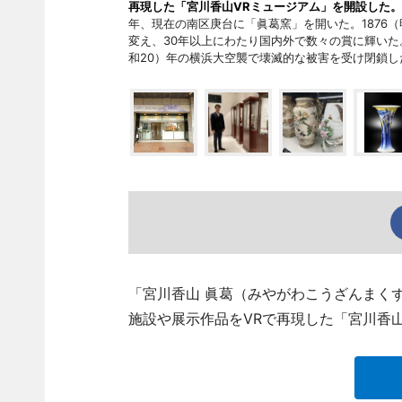
再現した「宮川香山VRミュージアム」を開設した。
年、現在の南区庚台に「眞葛窯」を開いた。1876
変え、30年以上にわたり国内外で数々の賞に輝いた。
和20）年の横浜大空襲で壊滅的な被害を受け閉鎖
「宮川香山 眞葛（みやがわこうざんまくず
施設や展示作品をVRで再現した「宮川香