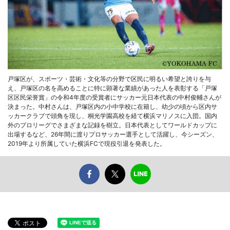
戸塚区が、スポーツ・芸術・文化等の分野で区民に明るい希望と誇りを与
え、戸塚区の名を高めることに特に顕著な業績があった人を表彰する「戸塚
区区民栄誉賞」の令和4年度の受賞者にサッカー元日本代表の中村俊輔さんが
決まった。中村さんは、戸塚区内の小中学校に在籍し、幼少の頃から区内サ
ッカークラブで頭角を現し、桐光学園高校を経て横浜マリノスに入団。国内
外のプロリーグでさまざまな記録を樹立。日本代表としてワールドカップに
出場するなど、26年間に渡りプロサッカー選手として活躍し、今シーズン、
2019年より所属していた横浜FCで現役引退を発表した。