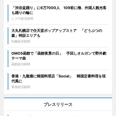
「渋谷盆踊り」に6万7000人 109前に櫓、外国人観光客
も踊りの輪に
シブヤ経済新聞
大丸札幌店で任天堂ポップアップストア 「どうぶつの
森」特設エリアも
札幌経済新聞
OMO5函館で「函館夜景の日」 手回しオルガンで野外劇
テーマ曲
函館経済新聞
香港・九龍塘に韓国料理店「Social」 韓国定番料理を現
代風に
香港経済新聞
プレスリリース