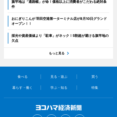
旗竿地は「通路幅」が命！価格以上に消費者がこだわる絶対条
件
おにぎりこんが 羽田空港第一ターミナル店が8月10日グランド
オープン！！
採光や資産価値より「駐車」がネック！5割超が避ける旗竿地の
欠点
もっと見る
食べる
見る・遊ぶ
買う
暮らす・働く
学ぶ・知る
特集