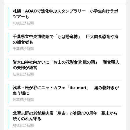
札幌・AOAOで進化学ぶスタンプラリー 小学生向けラボ
ツアーも
札幌経済新聞
千葉県立中央博物館で「ちば恐竜博」 巨大肉食恐竜や海
の捕食者も
千葉経済新聞
岩木山神社向かいに「お山の花彩食堂 龍の憩」 和食職人
の夫婦が経営
弘前経済新聞
浅草・松が谷にニットカフェ「ito-mori」 編み物好きが
集う場に
浅草経済新聞
北習志野の老舗精肉店「鳥吉」が創業170周年 幕末から
続くのれん守る
船橋経済新聞