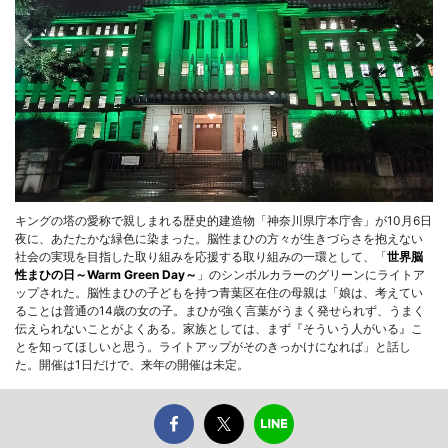
キングの塔の愛称で親しまれる歴史的建造物「神奈川県庁本庁舎」が10月6日
夜に、あたたかな緑色に染まった。脳性まひの方々が生きづらさを抱えない
社会の実現を目指した取り組みを応援する取り組みの一環として、「
世界脳
性まひの日～Warm Green Day～
」のシンボルカラーのグリーンにライトア
ップされた。脳性まひの子どもを持つ青葉区在住の母親は「娘は、考えてい
ることは普通の14歳の女の子。まひが強く言葉がうまく発せられず、うまく
伝えられないことがよくある。家族としては、まず『そういう人がいる』こ
とを知ってほしいと思う。ライトアップがそのきっかけになれば」と話し
た。開催は1日だけで、来年の開催は未定。