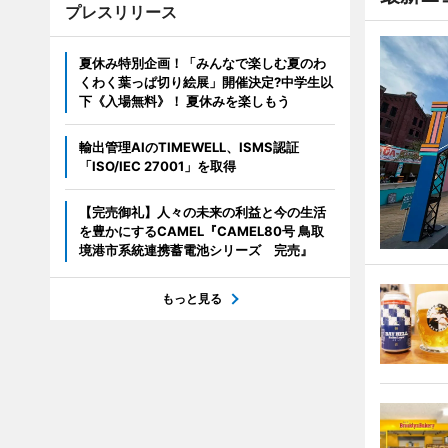
プレスリリース
夏休み特別企画！「みんなで楽しむ夏のわ
くわく葉っぱ切り絵展」開催決定?中学生以
下《入場無料》！ 夏休みを楽しもう
輸出管理AIのTIMEWELL、ISMS認証
「ISO/IEC 27001」を取得
【完売御礼】人々の未来の利益と今の生活
を豊かにするCAMEL『CAMEL80号 鳥取
境港市系統連携蓄電池シリーズ 完売』
もっと見る