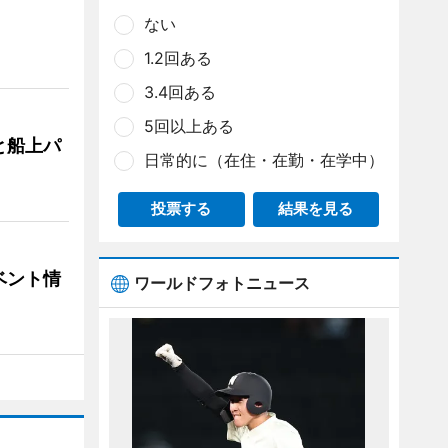
ない
1.2回ある
3.4回ある
5回以上ある
と船上パ
日常的に（在住・在勤・在学中）
投票する
結果を見る
ベント情
ワールドフォトニュース