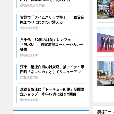
伊勢志摩経済新聞
皆野で「タイムスリップ横丁」 秩父音
頭まつりににぎわい添える
秩父経済新聞
八千代「52間の縁側」にカフェ
「PUKU」 自家焙煎コーヒーやカレー
提供
船橋経済新聞
江東・清澄白河の雑貨店、猫アイテム専
門店「ネコシカ」としてリニューアル
江東経済新聞
遠鉄百貨店に「トーキョー煎餅」期間限
定ショップ 昨年12月に続き2回目
浜松経済新聞
最新ニ