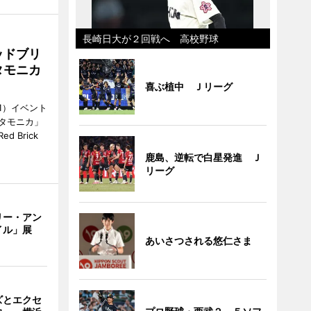
長崎日大が２回戦へ 高校野球
ッドブリ
タモニカ
喜ぶ植中 Ｊリーグ
1）イベント
タモニカ」
 Brick
鹿島、逆転で白星発進 Ｊ
リーグ
リー・アン
イル」展
あいさつされる悠仁さま
ズとエクセ