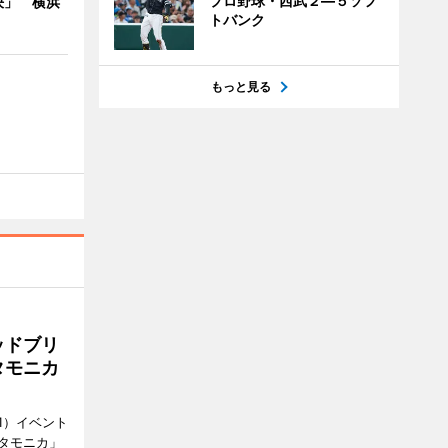
プロ野球・西武２―５ソフ
決」 横浜
トバンク
もっと見る
ッドブリ
タモニカ
1）イベント
タモニカ」