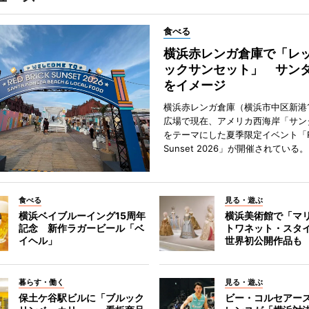
食べる
横浜赤レンガ倉庫で「レ
ックサンセット」 サン
をイメージ
横浜赤レンガ倉庫（横浜市中区新港
広場で現在、アメリカ西海岸「サン
をテーマにした夏季限定イベント「Red
Sunset 2026」が開催されている。
食べる
見る・遊ぶ
横浜ベイブルーイング15周年
横浜美術館で「マ
記念 新作ラガービール「ベ
トワネット・スタ
イヘル」
世界初公開作品も
暮らす・働く
見る・遊ぶ
保土ケ谷駅ビルに「ブルック
ビー・コルセアー