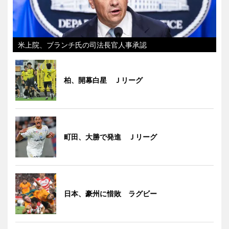
米上院、ブランチ氏の司法長官人事承認
柏、開幕白星 Ｊリーグ
町田、大勝で発進 Ｊリーグ
日本、豪州に惜敗 ラグビー