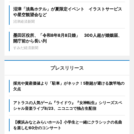
沼津「淡島ホテル」が夏限定イベント イラストサービス
や星空観望会など
沼津経済新聞
墨田区役所、「令和8年8月8日婚」 300人超が婚姻届、
開庁前から長い列
すみだ経済新聞
プレスリリース
採光や資産価値より「駐車」がネック！5割超が避ける旗竿地の
欠点
アトラスの人気ゲーム『ライドウ』『女神転生』シリーズスペ
シャル音楽ライブ8/23、ニコニコで独占生配信
【横浜みなとみらいホール】小学生と一緒にクラシックの名曲
を楽しむ60分のコンサート