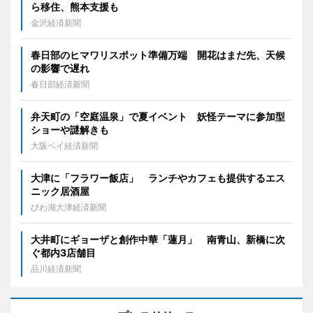
ら移住、熊本支援も
金沢経済新聞
春日部のヒマワリスポット準備万端 開花はまだ先、天候
の影響で遅れ
春日部経済新聞
弁天町の「空庭温泉」で夏イベント 妖怪テーマに参加型
ショーや謎解きも
大阪ベイ経済新聞
大津に「フラワー飯店」 ランチやカフェも提供するエス
ニック居酒屋
びわ湖大津経済新聞
大井町にギョーザと創作中華「蓮月」 南青山、新橋に次
ぐ都内3店舗目
品川経済新聞