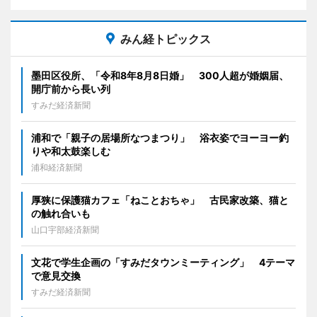
みん経トピックス
墨田区役所、「令和8年8月8日婚」 300人超が婚姻届、
開庁前から長い列
すみだ経済新聞
浦和で「親子の居場所なつまつり」 浴衣姿でヨーヨー釣
りや和太鼓楽しむ
浦和経済新聞
厚狭に保護猫カフェ「ねことおちゃ」 古民家改築、猫と
の触れ合いも
山口宇部経済新聞
文花で学生企画の「すみだタウンミーティング」 4テーマ
で意見交換
すみだ経済新聞