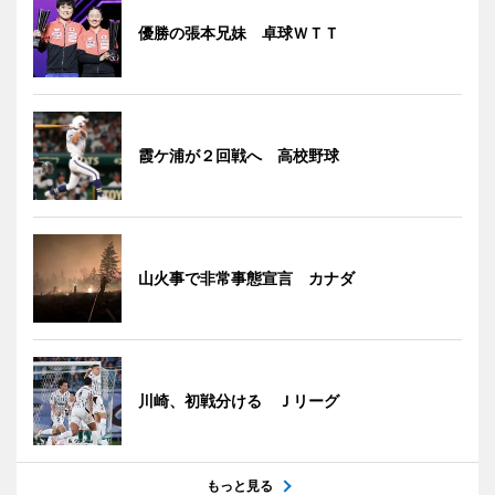
優勝の張本兄妹 卓球ＷＴＴ
霞ケ浦が２回戦へ 高校野球
山火事で非常事態宣言 カナダ
川崎、初戦分ける Ｊリーグ
もっと見る