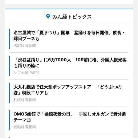
みん経トピックス
名古屋城で「夏まつり」開幕 盆踊りを毎日開催、飲食・
縁日ブースも
名駅経済新聞
「渋谷盆踊り」に6万7000人 109前に櫓、外国人観光客
も踊りの輪に
シブヤ経済新聞
大丸札幌店で任天堂ポップアップストア 「どうぶつの
森」特設エリアも
札幌経済新聞
OMO5函館で「函館夜景の日」 手回しオルガンで野外劇
テーマ曲
函館経済新聞