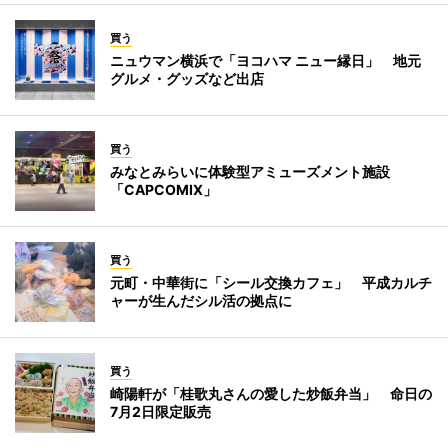
買う
ニュウマン横浜で「ヨコハマ ニュー縁日」 地元
グルメ・グッズなど出店
買う
みなとみらいに体験型アミューズメント施設
「CAPCOMIX」
買う
元町・中華街に「シール交換カフェ」 平成カルチ
ャーが生んだシル活の拠点に
買う
崎陽軒が「桂歌丸さんの愛した炒飯弁当」 命日の
7月2日限定販売