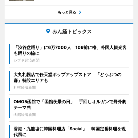
もっと見る
みん経トピックス
「渋谷盆踊り」に6万7000人 109前に櫓、外国人観光客
も踊りの輪に
シブヤ経済新聞
大丸札幌店で任天堂ポップアップストア 「どうぶつの
森」特設エリアも
札幌経済新聞
OMO5函館で「函館夜景の日」 手回しオルガンで野外劇
テーマ曲
函館経済新聞
香港・九龍塘に韓国料理店「Social」 韓国定番料理を現
代風に