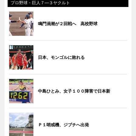
プロ野球・巨人７―３ヤクルト
鳴門渦潮が２回戦へ 高校野球
日本、モンゴルに敗れる
中島ひとみ、女子１００障害で日本新
Ｐ１哨戒機、ジブチへ出発