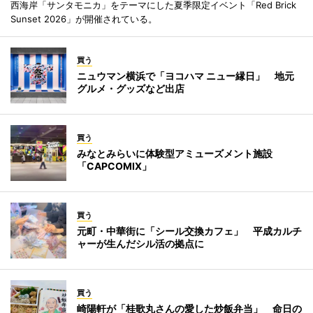
西海岸「サンタモニカ」をテーマにした夏季限定イベント「Red Brick
Sunset 2026」が開催されている。
買う
ニュウマン横浜で「ヨコハマ ニュー縁日」 地元
グルメ・グッズなど出店
買う
みなとみらいに体験型アミューズメント施設
「CAPCOMIX」
買う
元町・中華街に「シール交換カフェ」 平成カルチ
ャーが生んだシル活の拠点に
買う
崎陽軒が「桂歌丸さんの愛した炒飯弁当」 命日の