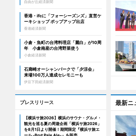
自由が丘経済新聞
香港・ifcに「フォーシーズンズ」直営ケ
ーキショップ ポップアップ出店
香港経済新聞
小倉・魚町の台湾料理店「麗白」が10周
年 小倉南産の台湾野菜使う
小倉経済新聞
石廊崎オーシャンパークで「夕涼会」
来場100万人達成セレモニーも
伊豆下田経済新聞
プレスリリース
最新ニ
【横浜サ旅2026】横浜のサウナ・グルメ・
観光を巡る夏の周遊企画「横浜サ旅2026」
を8月1日より開催！期間限定『横浜サ旅エ
ール -Brut Pale Ale-』を販売