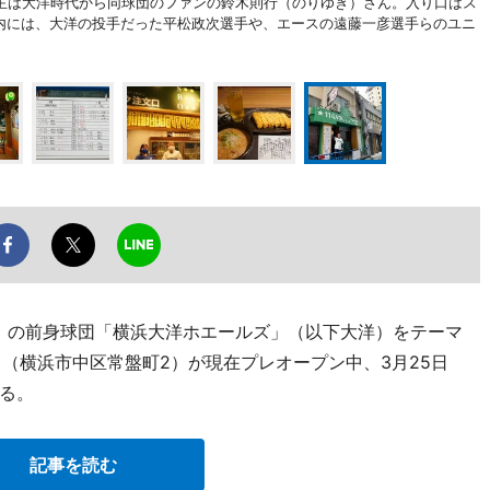
主は大洋時代から同球団のファンの鈴木則行（のりゆき）さん。入り口はス
店内には、大洋の投手だった平松政次選手や、エースの遠藤一彦選手らのユニ
A）の前身球団「横浜大洋ホエールズ」（以下大洋）をテーマ
は』」（横浜市中区常盤町2）が現在プレオープン中、3月25日
る。
記事を読む