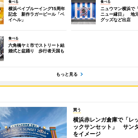
食べる
食べる
横浜ベイブルーイング15周年
ニュウマン横浜で
記念 新作ラガービール「ベ
ニュー縁日」 地
イヘル」
グッズなど出店
食べる
六角橋ヤミ市でストリート結
婚式と盆踊り 歩行者天国も
もっと見る
買う
横浜赤レンガ倉庫で「レ
ックサンセット」 サン
をイメージ