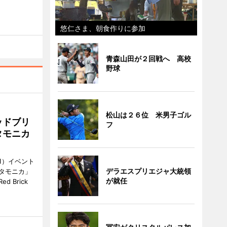
悠仁さま、朝食作りに参加
青森山田が２回戦へ 高校
野球
松山は２６位 米男子ゴル
ッドブリ
フ
タモニカ
1）イベント
デラエスプリエジャ大統領
タモニカ」
が就任
 Brick