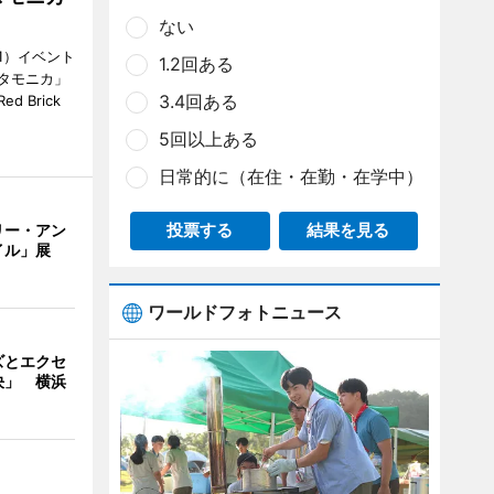
ない
1）イベント
1.2回ある
タモニカ」
3.4回ある
 Brick
5回以上ある
日常的に（在住・在勤・在学中）
リー・アン
投票する
結果を見る
イル」展
ワールドフォトニュース
ズとエクセ
決」 横浜