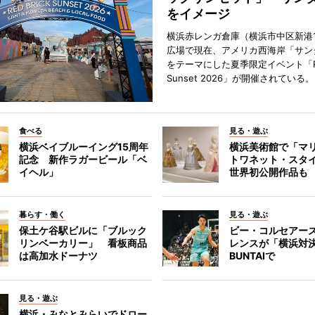
をイメージ
横浜赤レンガ倉庫（横浜市中区新港
広場で現在、アメリカ西海岸「サン
をテーマにした夏季限定イベント「Red
Sunset 2026」が開催されている。
食べる
見る・遊ぶ
横浜ベイブルーイング15周年
横浜美術館で「マ
記念 新作ラガービール「ベ
トワネット・スタ
イヘル」
世界初公開作品も
暮らす・働く
見る・遊ぶ
保土ケ谷駅ビルに「ブルック
ビー・コルセアー
リンベーカリー」 看板商品
レンスが「横浜対
は高加水ドーナツ
BUNTAIで
見る・遊ぶ
横浜・みなとみらいでドロー