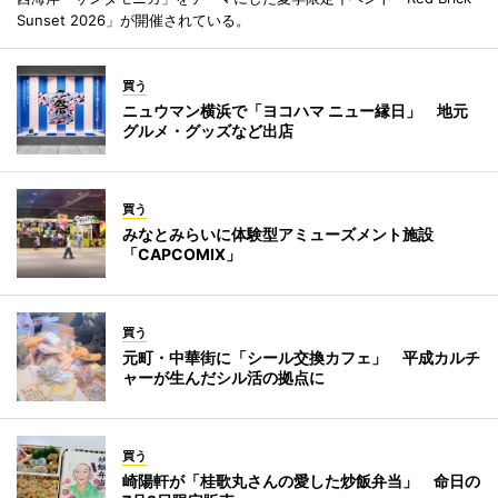
Sunset 2026」が開催されている。
買う
ニュウマン横浜で「ヨコハマ ニュー縁日」 地元
グルメ・グッズなど出店
買う
みなとみらいに体験型アミューズメント施設
「CAPCOMIX」
買う
元町・中華街に「シール交換カフェ」 平成カルチ
ャーが生んだシル活の拠点に
買う
崎陽軒が「桂歌丸さんの愛した炒飯弁当」 命日の