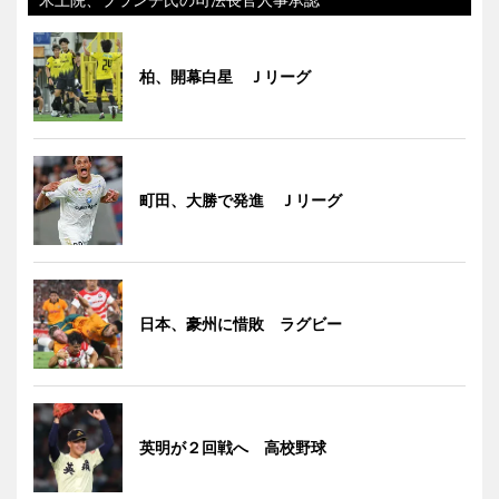
柏、開幕白星 Ｊリーグ
町田、大勝で発進 Ｊリーグ
日本、豪州に惜敗 ラグビー
英明が２回戦へ 高校野球