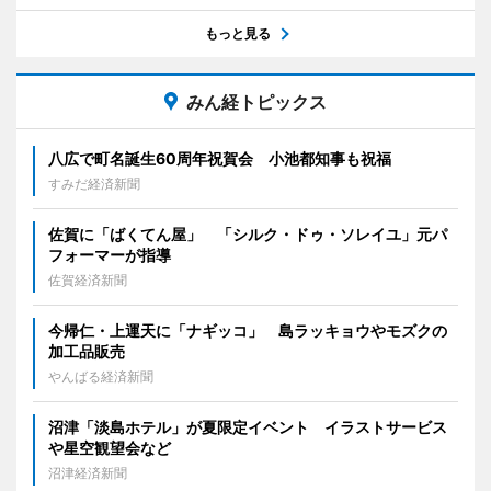
もっと見る
みん経トピックス
八広で町名誕生60周年祝賀会 小池都知事も祝福
すみだ経済新聞
佐賀に「ばくてん屋」 「シルク・ドゥ・ソレイユ」元パ
フォーマーが指導
佐賀経済新聞
今帰仁・上運天に「ナギッコ」 島ラッキョウやモズクの
加工品販売
やんばる経済新聞
沼津「淡島ホテル」が夏限定イベント イラストサービス
や星空観望会など
沼津経済新聞