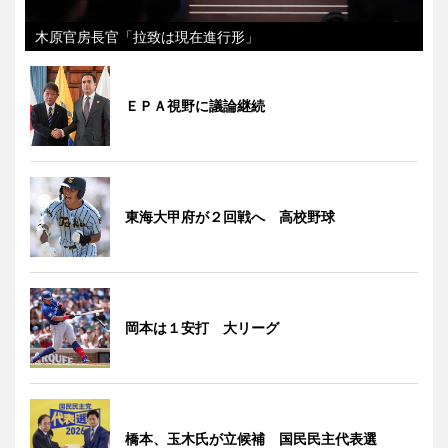
木原官房長官「拉致は現在進行形」
ＥＰＡ視野に議論継続
東海大甲府が２回戦へ 高校野球
岡本は１安打 大リーグ
橋本、玉木氏が立候補 国民民主代表選