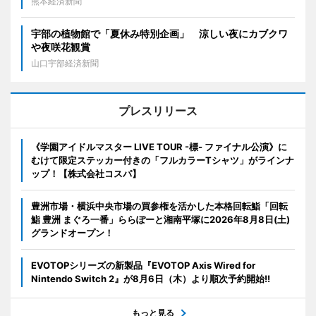
熊本経済新聞
宇部の植物館で「夏休み特別企画」 涼しい夜にカブクワ
や夜咲花観賞
山口宇部経済新聞
プレスリリース
《学園アイドルマスター LIVE TOUR -標- ファイナル公演》に
むけて限定ステッカー付きの「フルカラーTシャツ」がラインナ
ップ！【株式会社コスパ】
豊洲市場・横浜中央市場の買参権を活かした本格回転鮨「回転
鮨 豊洲 まぐろ一番」ららぽーと湘南平塚に2026年8月8日(土)
グランドオープン！
EVOTOPシリーズの新製品『EVOTOP Axis Wired for
Nintendo Switch 2』が8月6日（木）より順次予約開始!!
もっと見る