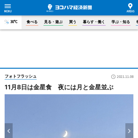
30°C
食べる
見る・遊ぶ
買う
暮らす・働く
学ぶ・知る
フォトフラッシュ
2021.11.08
11月8日は金星食 夜には月と金星並ぶ