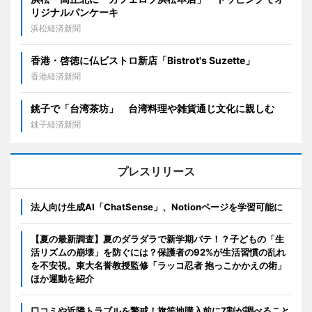
リジナルパンケーキ
浜松経済新聞
香港・啓徳に仏ビストロ新店「Bistrot's Suzette」
香港経済新聞
銚子で「台湾茶坊」 台湾料理や雑貨通じ文化に親しむ
銚子経済新聞
プレスリリース
法人向け生成AI「ChatSense」、Notionページを学習可能に
【夏の最新調査】夏のダラダラで新学期バテ！？子どもの「生
活リズムの崩壊」を防ぐには？保護者の92%が生活習慣の乱れ
を不安視。東大名誉教授監修「ラッコ忍者 抱っこかかえの術」
ほか運動を紹介
口コミや近隣トラブルを警戒！旗竿地購入前に7割が調べること