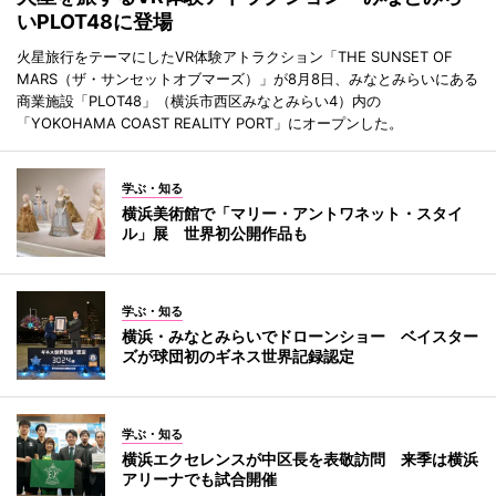
いPLOT48に登場
火星旅行をテーマにしたVR体験アトラクション「THE SUNSET OF
MARS（ザ・サンセットオブマーズ）」が8月8日、みなとみらいにある
商業施設「PLOT48」（横浜市西区みなとみらい4）内の
「YOKOHAMA COAST REALITY PORT」にオープンした。
学ぶ・知る
横浜美術館で「マリー・アントワネット・スタイ
ル」展 世界初公開作品も
学ぶ・知る
横浜・みなとみらいでドローンショー ベイスター
ズが球団初のギネス世界記録認定
学ぶ・知る
横浜エクセレンスが中区長を表敬訪問 来季は横浜
アリーナでも試合開催