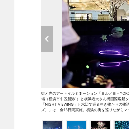
街と光のアートイルミネーション「ヨルノヨ－YOKOHAMA
場（横浜市中区新港1）と横浜港大さん橋国際客船
「NIGHT VIEWING」と水辺で踊る生き物たちの物
ズ）」は、全13日間実施。横浜の街を巡りながらマ