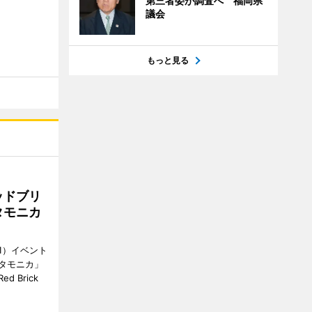
第三者委が調査へ 福岡県
議会
もっと見る
ッドブリ
タモニカ
1）イベント
タモニカ」
 Brick