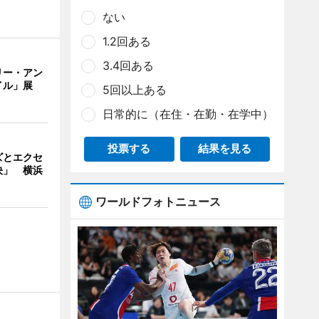
ない
1.2回ある
3.4回ある
リー・アン
イル」展
5回以上ある
日常的に（在住・在勤・在学中）
投票する
結果を見る
ズとエクセ
決」 横浜
ワールドフォトニュース