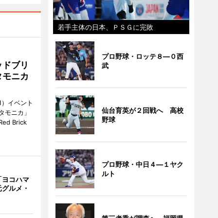
若手主体の日本、ＰＳＧに完敗
プロ野球・ロッテ８―０西
ッドブリ
武
タモニカ
1）イベント
仙台育英が２回戦へ 高校
タモニカ」
野球
 Brick
プロ野球・中日４―１ヤク
ルト
「ヨコハマ
元グルメ・