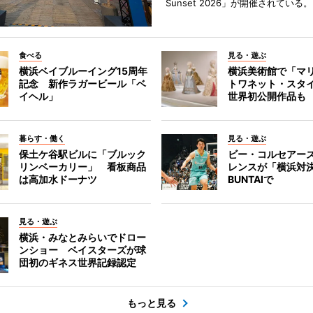
Sunset 2026」が開催されている。
食べる
見る・遊ぶ
横浜ベイブルーイング15周年
横浜美術館で「マ
記念 新作ラガービール「ベ
トワネット・スタ
イヘル」
世界初公開作品も
暮らす・働く
見る・遊ぶ
保土ケ谷駅ビルに「ブルック
ビー・コルセアー
リンベーカリー」 看板商品
レンスが「横浜対
は高加水ドーナツ
BUNTAIで
見る・遊ぶ
横浜・みなとみらいでドロー
ンショー ベイスターズが球
団初のギネス世界記録認定
もっと見る