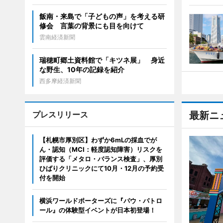
飯南・来島で「子どもの声」を考える研
修会 言葉の背景にも目を向けて
雲南経済新聞
瑞穂町郷土資料館で「キツネ展」 身近
な野生、10年の記録を紹介
西多摩経済新聞
プレスリリース
最新ニ
【札幌市厚別区】わずか6mLの採血でが
ん・認知（MCI：軽度認知障害）リスクを
評価する「メタロ・バランス検査」、厚別
ひばりクリニックにて10月・12月の予約受
付を開始
横浜ワールドポーターズに『パウ・パトロ
ール』の体験型イベントが日本初登場！