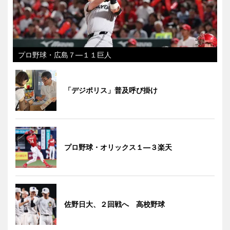
プロ野球・広島７―１１巨人
「デジポリス」普及呼び掛け
プロ野球・オリックス１―３楽天
佐野日大、２回戦へ 高校野球