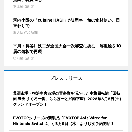
本庄経済新聞
河内小阪の「cuisine HAGI」が2周年 旬の食材使い、日
替わりで
東大阪経済新聞
平川・長谷川鉄工が全国大会一次審査に挑む 浮世絵を10
層の鋼板で再現
弘前経済新聞
プレスリリース
豊洲市場・横浜中央市場の買参権を活かした本格回転鮨「回転
鮨 豊洲 まぐろ一番」ららぽーと湘南平塚に2026年8月8日(土)
グランドオープン！
EVOTOPシリーズの新製品『EVOTOP Axis Wired for
Nintendo Switch 2』が8月6日（木）より順次予約開始!!