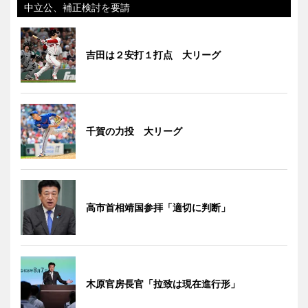
中立公、補正検討を要請
吉田は２安打１打点 大リーグ
千賀の力投 大リーグ
高市首相靖国参拝「適切に判断」
木原官房長官「拉致は現在進行形」