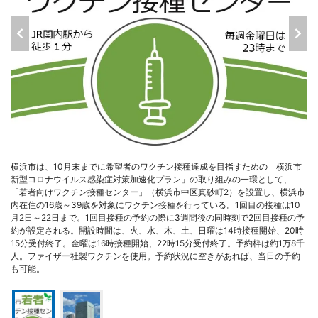
横浜市は、10月末までに希望者のワクチン接種達成を目指すための「横浜市
新型コロナウイルス感染症対策加速化プラン」の取り組みの一環として、
「若者向けワクチン接種センター」（横浜市中区真砂町2）を設置し、横浜市
内在住の16歳～39歳を対象にワクチン接種を行っている。1回目の接種は10
月2日～22日まで。1回目接種の予約の際に3週間後の同時刻で2回目接種の予
約が設定される。開設時間は、火、水、木、土、日曜は14時接種開始、20時
15分受付終了。金曜は16時接種開始、22時15分受付終了。予約枠は約1万8千
人。ファイザー社製ワクチンを使用。予約状況に空きがあれば、当日の予約
も可能。