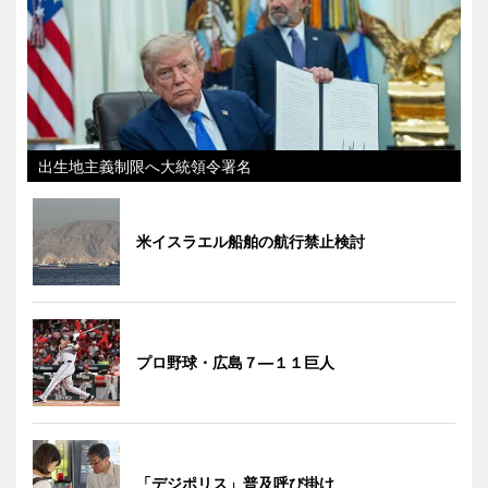
出生地主義制限へ大統領令署名
米イスラエル船舶の航行禁止検討
プロ野球・広島７―１１巨人
「デジポリス」普及呼び掛け