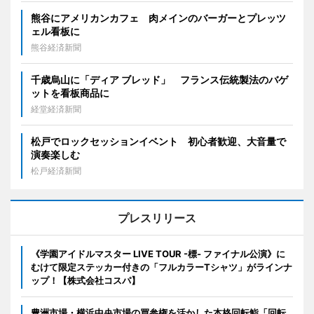
熊谷にアメリカンカフェ 肉メインのバーガーとプレッツ
ェル看板に
熊谷経済新聞
千歳烏山に「ディア ブレッド」 フランス伝統製法のバゲ
ットを看板商品に
経堂経済新聞
松戸でロックセッションイベント 初心者歓迎、大音量で
演奏楽しむ
松戸経済新聞
プレスリリース
《学園アイドルマスター LIVE TOUR -標- ファイナル公演》に
むけて限定ステッカー付きの「フルカラーTシャツ」がラインナ
ップ！【株式会社コスパ】
豊洲市場・横浜中央市場の買参権を活かした本格回転鮨「回転