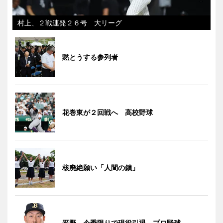
村上、２戦連発２６号 大リーグ
黙とうする参列者
花巻東が２回戦へ 高校野球
核廃絶願い「人間の鎖」
平野、今季限りで現役引退 プロ野球