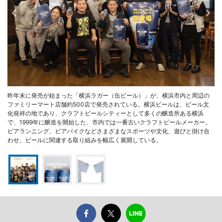
昨年末に発売が始まった「横浜ラガー（缶ビール）」が、横浜市内と周辺の
ファミリーマート店舗約500店で発売されている。横浜ビールは、ビール文
化発祥の地であり、クラフトビールシティーとして多くの醸造所ある横浜
で、1999年に醸造を開始した、市内では一番古いクラフトビールメーカー。
ビアランニング、ビアバイクなどさまざまなスポーツや文化、遊びと掛け合
わせ、ビールに関連する取り組みを幅広く展開している。