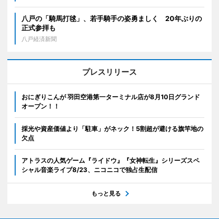
八戸の「騎馬打毬」、若手騎手の姿勇ましく 20年ぶりの
正式参拝も
八戸経済新聞
プレスリリース
おにぎりこんが 羽田空港第一ターミナル店が8月10日グランド
オープン！！
採光や資産価値より「駐車」がネック！5割超が避ける旗竿地の
欠点
アトラスの人気ゲーム『ライドウ』『女神転生』シリーズスペ
シャル音楽ライブ8/23、ニコニコで独占生配信
もっと見る