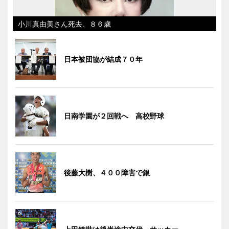
小川真由美さん死去、８６歳
日本被団協が結成７０年
日南学園が２回戦へ 高校野球
後藤大樹、４００障害で銀