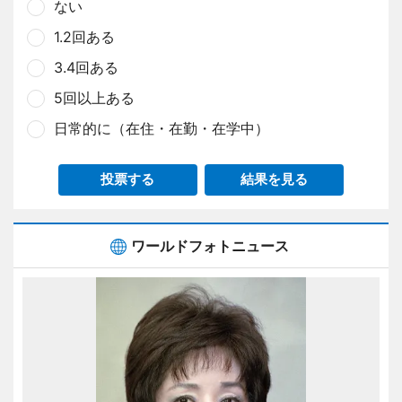
ない
1.2回ある
3.4回ある
5回以上ある
日常的に（在住・在勤・在学中）
投票する
結果を見る
ワールドフォトニュース