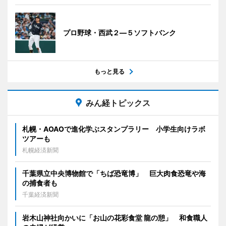
プロ野球・西武２―５ソフトバンク
もっと見る
みん経トピックス
札幌・AOAOで進化学ぶスタンプラリー 小学生向けラボ
ツアーも
札幌経済新聞
千葉県立中央博物館で「ちば恐竜博」 巨大肉食恐竜や海
の捕食者も
千葉経済新聞
岩木山神社向かいに「お山の花彩食堂 龍の憩」 和食職人