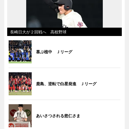
長崎日大が２回戦へ 高校野球
喜ぶ植中 Ｊリーグ
鹿島、逆転で白星発進 Ｊリーグ
あいさつされる悠仁さま