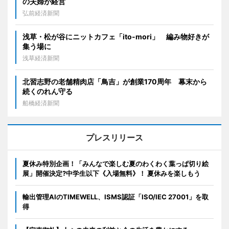
の夫婦が経営
弘前経済新聞
浅草・松が谷にニットカフェ「ito-mori」 編み物好きが
集う場に
浅草経済新聞
北習志野の老舗精肉店「鳥吉」が創業170周年 幕末から
続くのれん守る
船橋経済新聞
プレスリリース
夏休み特別企画！「みんなで楽しむ夏のわくわく葉っぱ切り絵
展」開催決定?中学生以下《入場無料》！ 夏休みを楽しもう
輸出管理AIのTIMEWELL、ISMS認証「ISO/IEC 27001」を取
得