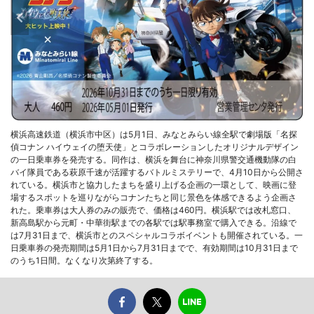
横浜高速鉄道（横浜市中区）は5月1日、みなとみらい線全駅で劇場版「名探
偵コナン ハイウェイの堕天使」とコラボレーションしたオリジナルデザイン
の一日乗車券を発売する。同作は、横浜を舞台に神奈川県警交通機動隊の白
バイ隊員である萩原千速が活躍するバトルミステリーで、4月10日から公開さ
れている。横浜市と協力したまちを盛り上げる企画の一環として、映画に登
場するスポットを巡りながらコナンたちと同じ景色を体感できるよう企画さ
れた。乗車券は大人券のみの販売で、価格は460円。横浜駅では改札窓口、
新高島駅から元町・中華街駅までの各駅では駅事務室で購入できる。沿線で
は7月31日まで、横浜市とのスペシャルコラボイベントも開催されている。一
日乗車券の発売期間は5月1日から7月31日までで、有効期間は10月31日まで
のうち1日間。なくなり次第終了する。