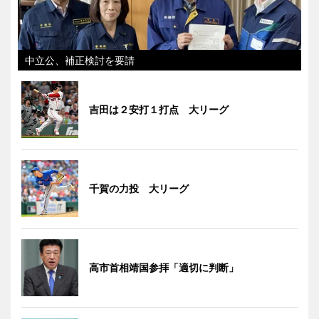
中立公、補正検討を要請
吉田は２安打１打点 大リーグ
千賀の力投 大リーグ
高市首相靖国参拝「適切に判断」