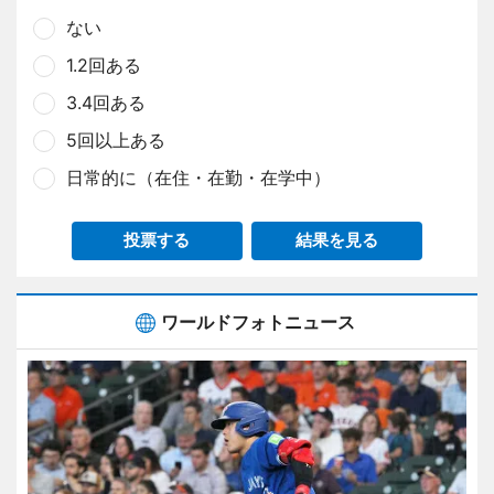
ない
1.2回ある
3.4回ある
5回以上ある
日常的に（在住・在勤・在学中）
投票する
結果を見る
ワールドフォトニュース