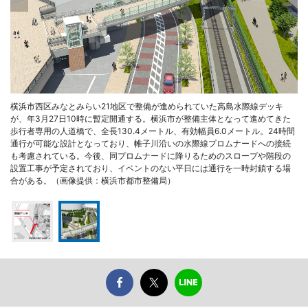
横浜市西区みなとみらい21地区で整備が進められていた高島水際線デッキ
が、年3月27日10時に暫定開通する。横浜市が整備主体となって進めてきた
歩行者専用の人道橋で、全長130.4メートル、有効幅員6.0メートル。24時間
通行が可能な設計となっており、帷子川沿いの水際線プロムナードへの接続
も考慮されている。今後、同プロムナードに降りるためのスロープや階段の
設置工事が予定されており、イベントのない平日には通行を一時封鎖する場
合がある。（画像提供：横浜市都市整備局）