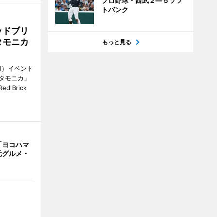
プロ野球・西武２―５ソフ
トバンク
ッドブリ
タモニカ
もっと見る
1）イベント
タモニカ」
 Brick
「ヨコハマ
元グルメ・