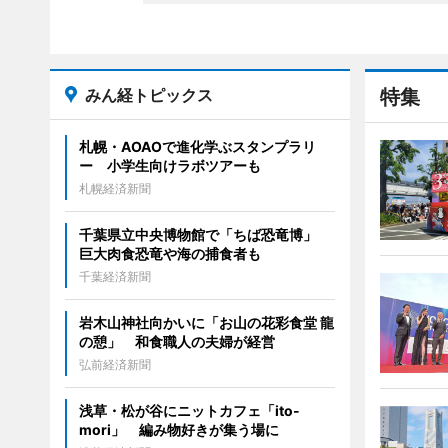
みん経トピックス
特集
札幌・AOAOで進化学ぶスタンプラリ
ー 小学生向けラボツアーも
札幌経済新聞
千葉県立中央博物館で「ちば恐竜博」
巨大肉食恐竜や海の捕食者も
千葉経済新聞
岩木山神社向かいに「お山の花彩食堂 龍
の憩」 和食職人の夫婦が経営
弘前経済新聞
浅草・松が谷にニットカフェ「ito-
mori」 編み物好きが集う場に