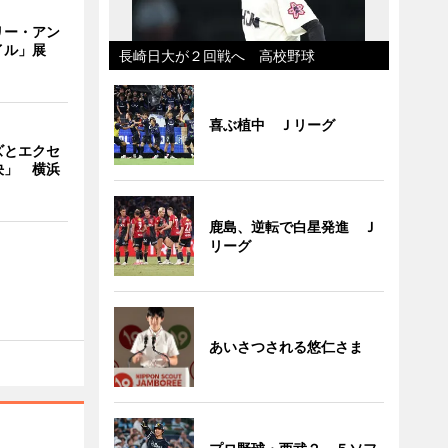
リー・アン
イル」展
長崎日大が２回戦へ 高校野球
喜ぶ植中 Ｊリーグ
ズとエクセ
決」 横浜
鹿島、逆転で白星発進 Ｊ
リーグ
あいさつされる悠仁さま