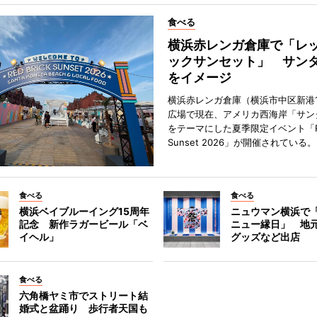
食べる
横浜赤レンガ倉庫で「レ
ックサンセット」 サン
をイメージ
横浜赤レンガ倉庫（横浜市中区新港
広場で現在、アメリカ西海岸「サン
をテーマにした夏季限定イベント「Red
Sunset 2026」が開催されている。
食べる
食べる
横浜ベイブルーイング15周年
ニュウマン横浜で
記念 新作ラガービール「ベ
ニュー縁日」 地
イヘル」
グッズなど出店
食べる
六角橋ヤミ市でストリート結
婚式と盆踊り 歩行者天国も