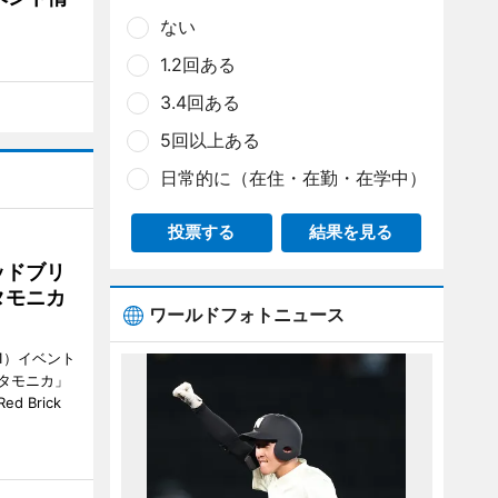
ない
1.2回ある
3.4回ある
5回以上ある
日常的に（在住・在勤・在学中）
投票する
結果を見る
ッドブリ
タモニカ
ワールドフォトニュース
1）イベント
タモニカ」
 Brick