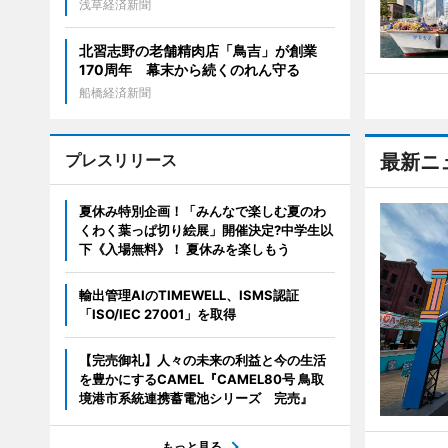
浅草経済新聞
北習志野の老舗精肉店「鳥吉」が創業
170周年 幕末から続くのれん守る
船橋経済新聞
プレスリリース
最新ニ
夏休み特別企画！「みんなで楽しむ夏のわ
くわく葉っぱ切り絵展」開催決定?中学生以
下《入場無料》！ 夏休みを楽しもう
輸出管理AIのTIMEWELL、ISMS認証
「ISO/IEC 27001」を取得
【完売御礼】人々の未来の利益と今の生活
を豊かにするCAMEL『CAMEL80号 鳥取
境港市系統連携蓄電池シリーズ 完売』
もっと見る