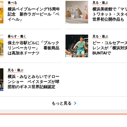
食べる
見る・遊ぶ
横浜ベイブルーイング15周年
横浜美術館で「マ
記念 新作ラガービール「ベ
トワネット・スタ
イヘル」
世界初公開作品も
暮らす・働く
見る・遊ぶ
保土ケ谷駅ビルに「ブルック
ビー・コルセアー
リンベーカリー」 看板商品
レンスが「横浜対
は高加水ドーナツ
BUNTAIで
見る・遊ぶ
横浜・みなとみらいでドロー
ンショー ベイスターズが球
団初のギネス世界記録認定
もっと見る