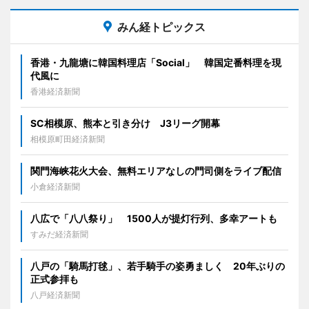
みん経トピックス
香港・九龍塘に韓国料理店「Social」 韓国定番料理を現
代風に
香港経済新聞
SC相模原、熊本と引き分け J3リーグ開幕
相模原町田経済新聞
関門海峡花火大会、無料エリアなしの門司側をライブ配信
小倉経済新聞
八広で「八八祭り」 1500人が提灯行列、多幸アートも
すみだ経済新聞
八戸の「騎馬打毬」、若手騎手の姿勇ましく 20年ぶりの
正式参拝も
八戸経済新聞