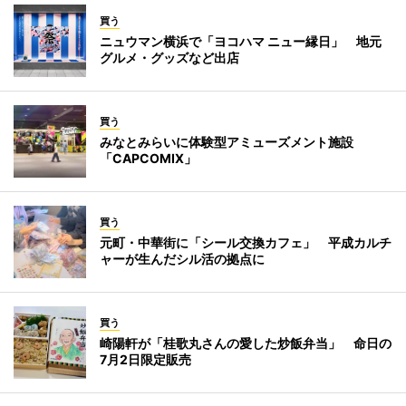
買う
ニュウマン横浜で「ヨコハマ ニュー縁日」 地元
グルメ・グッズなど出店
買う
みなとみらいに体験型アミューズメント施設
「CAPCOMIX」
買う
元町・中華街に「シール交換カフェ」 平成カルチ
ャーが生んだシル活の拠点に
買う
崎陽軒が「桂歌丸さんの愛した炒飯弁当」 命日の
7月2日限定販売