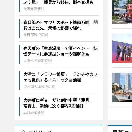
ぷく屋」 能登から移住、熊本支援も
金沢経済新聞
春日部のヒマワリスポット準備万端 開
花はまだ先、天候の影響で遅れ
春日部経済新聞
弁天町の「空庭温泉」で夏イベント 妖
怪テーマに参加型ショーや謎解きも
大阪ベイ経済新聞
大津に「フラワー飯店」 ランチやカフ
ェも提供するエスニック居酒屋
びわ湖大津経済新聞
大井町にギョーザと創作中華「蓮月」
南青山、新橋に次ぐ都内3店舗目
品川経済新聞