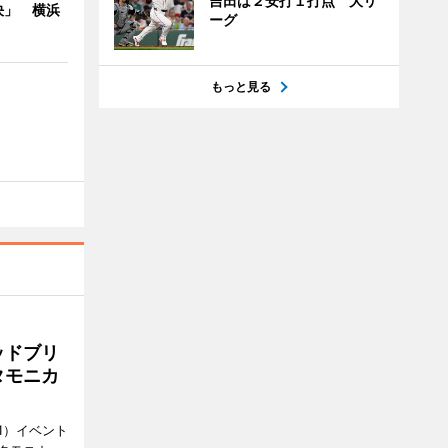
吉田は２安打１打点 大リ
決」 横浜
ーグ
もっと見る
ッドブリ
タモニカ
1）イベント