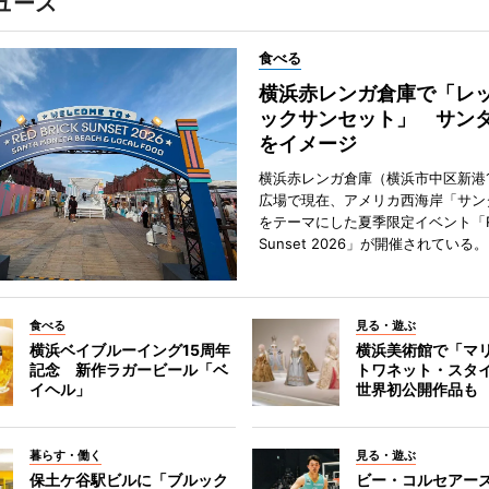
ュース
食べる
横浜赤レンガ倉庫で「レ
ックサンセット」 サン
をイメージ
横浜赤レンガ倉庫（横浜市中区新港
広場で現在、アメリカ西海岸「サン
をテーマにした夏季限定イベント「Red
Sunset 2026」が開催されている。
食べる
見る・遊ぶ
横浜ベイブルーイング15周年
横浜美術館で「マ
記念 新作ラガービール「ベ
トワネット・スタ
イヘル」
世界初公開作品も
暮らす・働く
見る・遊ぶ
保土ケ谷駅ビルに「ブルック
ビー・コルセアー