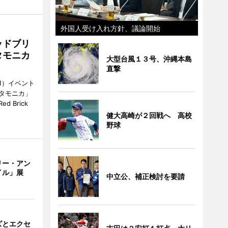
外国人受け入れ方針、議論開始
ッドブリ
タモニカ
大型台風１３号、沖縄本島
直撃
1）イベント
タモニカ」
 Brick
健大高崎が２回戦へ 高校
野球
リー・アン
イル」展
中立公、補正検討を要請
ズとエクセ