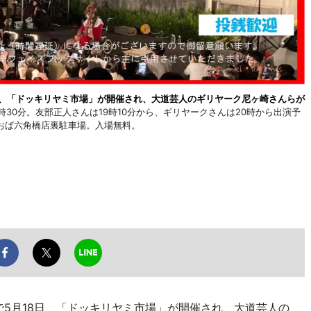
日、「ドッキリヤミ市場」が開催され、大道芸人のギリヤーク尼ヶ崎さんらが
時30分。友部正人さんは19時10分から、ギリヤークさんは20時から出演予
おば六角橋店裏駐車場。入場無料。
で5月18日、「ドッキリヤミ市場」が開催され、大道芸人の