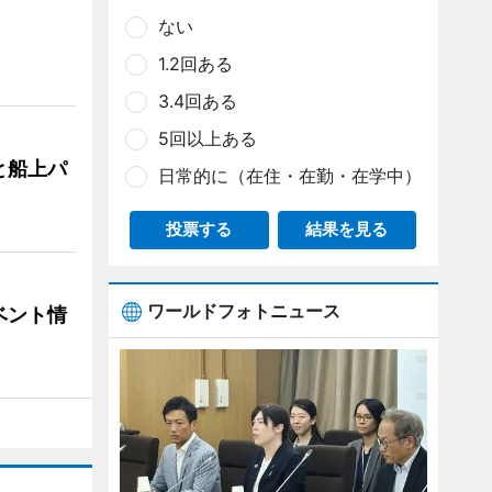
ない
1.2回ある
3.4回ある
5回以上ある
と船上パ
日常的に（在住・在勤・在学中）
投票する
結果を見る
ワールドフォトニュース
ベント情