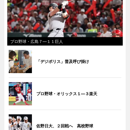
プロ野球・広島７―１１巨人
「デジポリス」普及呼び掛け
プロ野球・オリックス１―３楽天
佐野日大、２回戦へ 高校野球