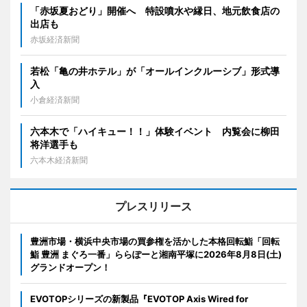
「赤坂夏おどり」開催へ 特設噴水や縁日、地元飲食店の
出店も
赤坂経済新聞
若松「亀の井ホテル」が「オールインクルーシブ」形式導
入
小倉経済新聞
六本木で「ハイキュー！！」体験イベント 内覧会に柳田
将洋選手も
六本木経済新聞
プレスリリース
豊洲市場・横浜中央市場の買参権を活かした本格回転鮨「回転
鮨 豊洲 まぐろ一番」ららぽーと湘南平塚に2026年8月8日(土)
グランドオープン！
EVOTOPシリーズの新製品『EVOTOP Axis Wired for