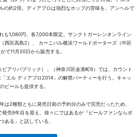
ールの約2倍。ディアブロは強烈なホップの苦味を、アンヘルで
1,080円。各7,000本限定。サンクトガーレンオンライン
（西区高島2）、 カーニバル横浜ワールドポーターズ（中区
かで11月20日から販売する。
lic（ビアリパブリック）」（神奈川区金港町6）では、カウント
生「エル ディアブロ2014」の解禁パーティーを行う。キャッ
のビールも提供する。
年は2種類ともに発売日前の予約分のみで完売だったため、
年で発売9年目を迎え、徐々にではあるが『ビールファンならボ
つある」と話している。