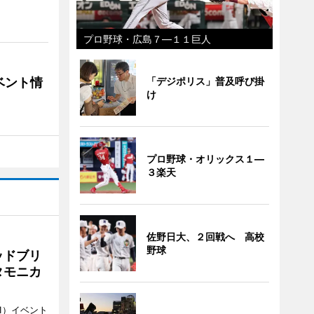
プロ野球・広島７―１１巨人
ベント情
「デジポリス」普及呼び掛
け
プロ野球・オリックス１―
３楽天
佐野日大、２回戦へ 高校
野球
ッドブリ
タモニカ
1）イベント