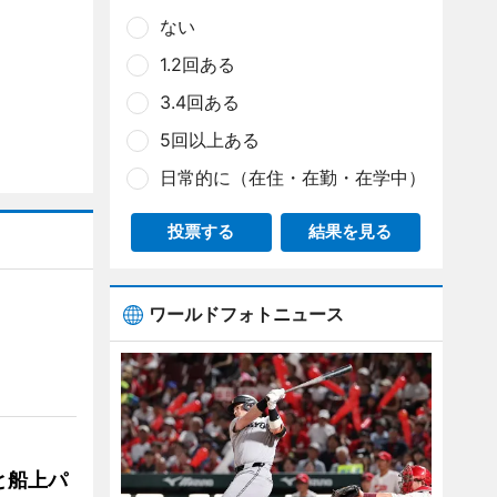
ない
1.2回ある
3.4回ある
5回以上ある
日常的に（在住・在勤・在学中）
投票する
結果を見る
ワールドフォトニュース
と船上パ