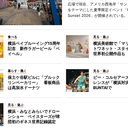
広場で現在、アメリカ西海岸「サン
をテーマにした夏季限定イベント「Red
Sunset 2026」が開催されている。
食べる
見る・遊ぶ
横浜ベイブルーイング15周年
横浜美術館で「マ
記念 新作ラガービール「ベ
トワネット・スタ
イヘル」
世界初公開作品も
暮らす・働く
見る・遊ぶ
保土ケ谷駅ビルに「ブルック
ビー・コルセアー
リンベーカリー」 看板商品
レンスが「横浜対
は高加水ドーナツ
BUNTAIで
見る・遊ぶ
横浜・みなとみらいでドロー
ンショー ベイスターズが球
団初のギネス世界記録認定