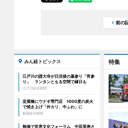
前の
みん経トピックス
特集
江戸川の證大寺が日没後の墓参り「宵参
り」 ランタンともる空間で縁日も
江戸川経済新聞
淀屋橋にウナギ専門店 1000度の炭火
で焼き上げ「外カリ、中ふわ」に
船場経済新聞
熱海で世界文化フォーラム 中田英寿さ