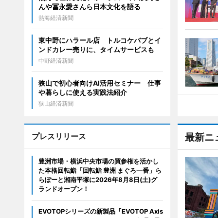
んや冨永愛さんら日本文化を語る
熱海経済新聞
東中野にハラール店 トルコケバブとイ
ンドカレー売りに、タイムサービスも
中野経済新聞
狭山で初心者向けAI活用セミナー 仕事
や暮らしに使える実践法紹介
狭山経済新聞
プレスリリース
最新ニ
豊洲市場・横浜中央市場の買参権を活かし
た本格回転鮨「回転鮨 豊洲 まぐろ一番」ら
らぽーと湘南平塚に2026年8月8日(土)グ
ランドオープン！
EVOTOPシリーズの新製品『EVOTOP Axis