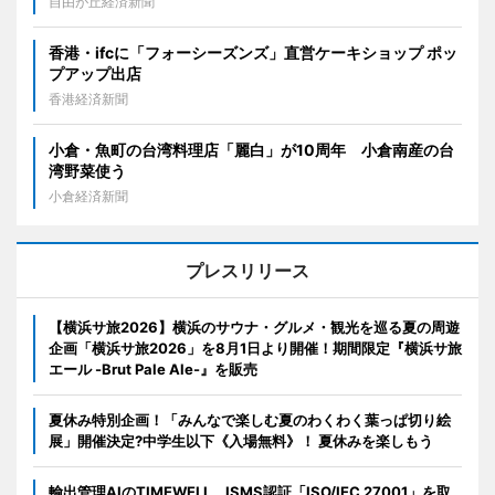
自由が丘経済新聞
香港・ifcに「フォーシーズンズ」直営ケーキショップ ポッ
プアップ出店
香港経済新聞
小倉・魚町の台湾料理店「麗白」が10周年 小倉南産の台
湾野菜使う
小倉経済新聞
プレスリリース
【横浜サ旅2026】横浜のサウナ・グルメ・観光を巡る夏の周遊
企画「横浜サ旅2026」を8月1日より開催！期間限定『横浜サ旅
エール -Brut Pale Ale-』を販売
夏休み特別企画！「みんなで楽しむ夏のわくわく葉っぱ切り絵
展」開催決定?中学生以下《入場無料》！ 夏休みを楽しもう
輸出管理AIのTIMEWELL、ISMS認証「ISO/IEC 27001」を取