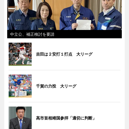
中立公、補正検討を要請
吉田は２安打１打点 大リーグ
千賀の力投 大リーグ
高市首相靖国参拝「適切に判断」