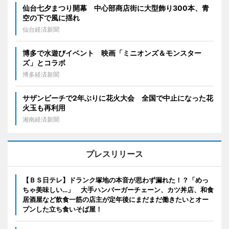
仙台七夕まつり開幕 中心部商店街に大型飾り300本、青
空の下で風に揺れ
仙台経済新聞
博多で水遊びイベント 映画「ミニオンズ＆モンスター
ズ」とコラボ
博多経済新聞
サザンビーチで2年ぶりに花火大会 全国で中止になった花
火玉も再利用
湘南経済新聞
プレスリリース
【ＢＳ日テレ】ドランク塚地の本音が思わず漏れた！？「めっ
ちゃ美味しい…」 大手ハンバーガーチェーン、カツ丼店、和食
居酒屋など飲食一筋の店主が定年後にまだまだ働きたいとオー
プンした立ち食いそば屋！