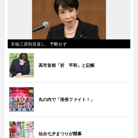
非核三原則見直し、予断せず
高市首相「祈 平和」と記帳
丸の内で「倍倍ファイト！」
仙台七夕まつりが開幕