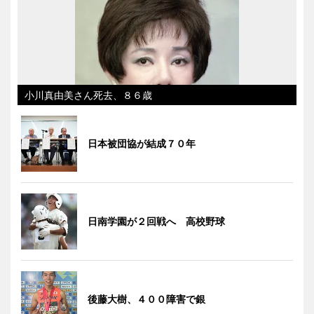
小川真由美さん死去、８６歳
日本被団協が結成７０年
日南学園が２回戦へ 高校野球
後藤大樹、４００障害で銀