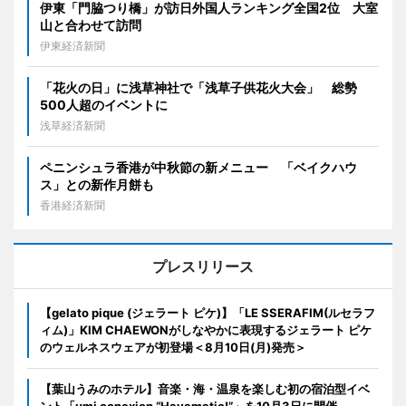
伊東「門脇つり橋」が訪日外国人ランキング全国2位 大室
山と合わせて訪問
伊東経済新聞
「花火の日」に浅草神社で「浅草子供花火大会」 総勢
500人超のイベントに
浅草経済新聞
ペニンシュラ香港が中秋節の新メニュー 「ベイクハウ
ス」との新作月餅も
香港経済新聞
プレスリリース
【gelato pique (ジェラート ピケ)】「LE SSERAFIM(ルセラフ
ィム)」KIM CHAEWONがしなやかに表現するジェラート ピケ
のウェルネスウェアが初登場＜8月10日(月)発売＞
【葉山うみのホテル】音楽・海・温泉を楽しむ初の宿泊型イベ
ント「umi conexion “Hayamatic!”」を10月3日に開催