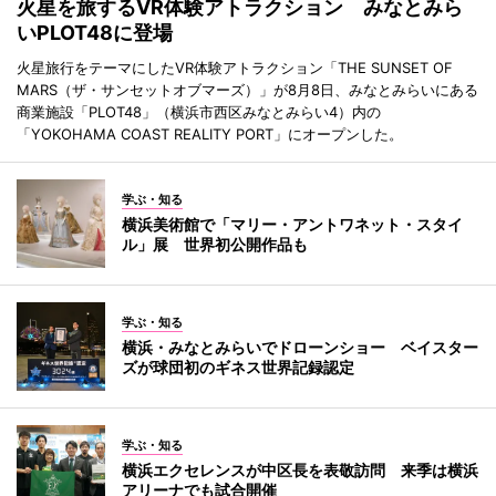
火星を旅するVR体験アトラクション みなとみら
いPLOT48に登場
火星旅行をテーマにしたVR体験アトラクション「THE SUNSET OF
MARS（ザ・サンセットオブマーズ）」が8月8日、みなとみらいにある
商業施設「PLOT48」（横浜市西区みなとみらい4）内の
「YOKOHAMA COAST REALITY PORT」にオープンした。
学ぶ・知る
横浜美術館で「マリー・アントワネット・スタイ
ル」展 世界初公開作品も
学ぶ・知る
横浜・みなとみらいでドローンショー ベイスター
ズが球団初のギネス世界記録認定
学ぶ・知る
横浜エクセレンスが中区長を表敬訪問 来季は横浜
アリーナでも試合開催