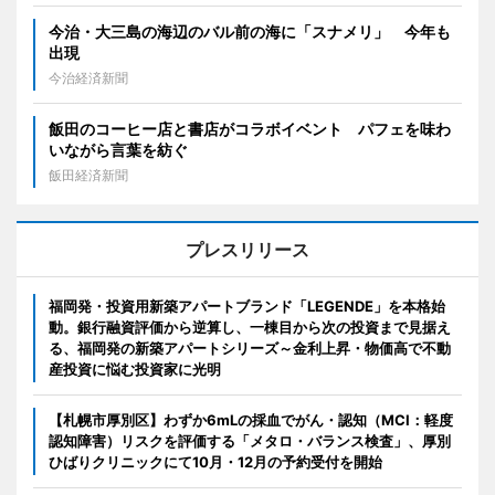
今治・大三島の海辺のバル前の海に「スナメリ」 今年も
出現
今治経済新聞
飯田のコーヒー店と書店がコラボイベント パフェを味わ
いながら言葉を紡ぐ
飯田経済新聞
プレスリリース
福岡発・投資用新築アパートブランド「LEGENDE」を本格始
動。銀行融資評価から逆算し、一棟目から次の投資まで見据え
る、福岡発の新築アパートシリーズ～金利上昇・物価高で不動
産投資に悩む投資家に光明
【札幌市厚別区】わずか6mLの採血でがん・認知（MCI：軽度
認知障害）リスクを評価する「メタロ・バランス検査」、厚別
ひばりクリニックにて10月・12月の予約受付を開始