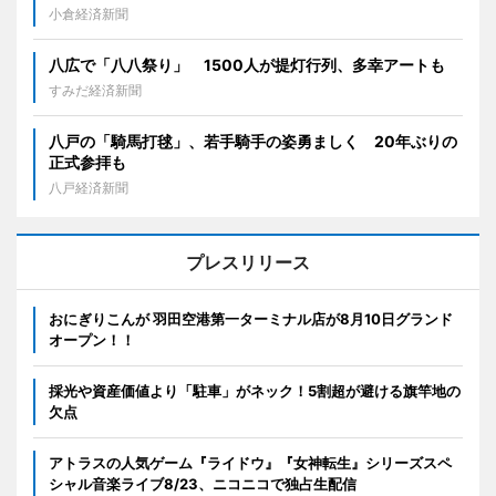
小倉経済新聞
八広で「八八祭り」 1500人が提灯行列、多幸アートも
すみだ経済新聞
八戸の「騎馬打毬」、若手騎手の姿勇ましく 20年ぶりの
正式参拝も
八戸経済新聞
プレスリリース
おにぎりこんが 羽田空港第一ターミナル店が8月10日グランド
オープン！！
採光や資産価値より「駐車」がネック！5割超が避ける旗竿地の
欠点
アトラスの人気ゲーム『ライドウ』『女神転生』シリーズスペ
シャル音楽ライブ8/23、ニコニコで独占生配信