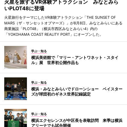
火星を旅するVR体験アトラクション みなとみら
いPLOT48に登場
火星旅行をテーマにしたVR体験アトラクション「THE SUNSET OF
MARS（ザ・サンセットオブマーズ）」が8月8日、みなとみらいにある
商業施設「PLOT48」（横浜市西区みなとみらい4）内の
「YOKOHAMA COAST REALITY PORT」にオープンした。
学ぶ・知る
横浜美術館で「マリー・アントワネット・スタイ
ル」展 世界初公開作品も
学ぶ・知る
横浜・みなとみらいでドローンショー ベイスター
ズが球団初のギネス世界記録認定
学ぶ・知る
横浜エクセレンスが中区長を表敬訪問 来季は横浜
アリーナでも試合開催