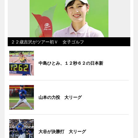
２２歳吉沢がツアー初Ｖ 女子ゴルフ
中島ひとみ、１２秒６２の日本新
山本の力投 大リーグ
大谷が決勝打 大リーグ