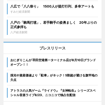
八広で「八八祭り」 1500人が提灯行列、多幸アートも
すみだ経済新聞
八戸の「騎馬打毬」、若手騎手の姿勇ましく 20年ぶりの
正式参拝も
八戸経済新聞
プレスリリース
おにぎりこんが 羽田空港第一ターミナル店が8月10日グランド
オープン！！
採光や資産価値より「駐車」がネック！5割超が避ける旗竿地の
欠点
アトラスの人気ゲーム『ライドウ』『女神転生』シリーズスペ
シャル音楽ライブ8/23、ニコニコで独占生配信