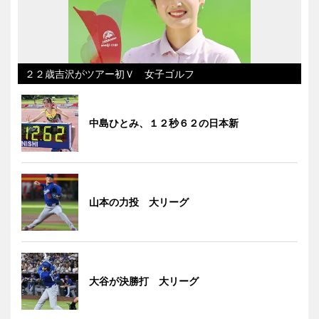
２２歳吉沢がツアー初Ｖ 女子ゴルフ
中島ひとみ、１２秒６２の日本新
山本の力投 大リーグ
大谷が決勝打 大リーグ