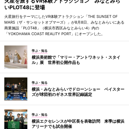
火星を旅するVR体験アトラクション みなとみら
いPLOT48に登場
火星旅行をテーマにしたVR体験アトラクション「THE SUNSET OF
MARS（ザ・サンセットオブマーズ）」が8月8日、みなとみらいにある
商業施設「PLOT48」（横浜市西区みなとみらい4）内の
「YOKOHAMA COAST REALITY PORT」にオープンした。
学ぶ・知る
横浜美術館で「マリー・アントワネット・スタイ
ル」展 世界初公開作品も
学ぶ・知る
横浜・みなとみらいでドローンショー ベイスター
ズが球団初のギネス世界記録認定
学ぶ・知る
横浜エクセレンスが中区長を表敬訪問 来季は横浜
アリーナでも試合開催