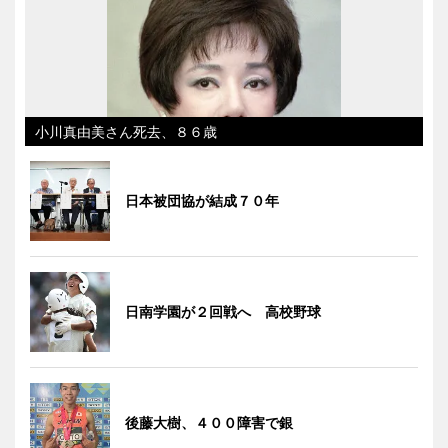
小川真由美さん死去、８６歳
日本被団協が結成７０年
日南学園が２回戦へ 高校野球
後藤大樹、４００障害で銀