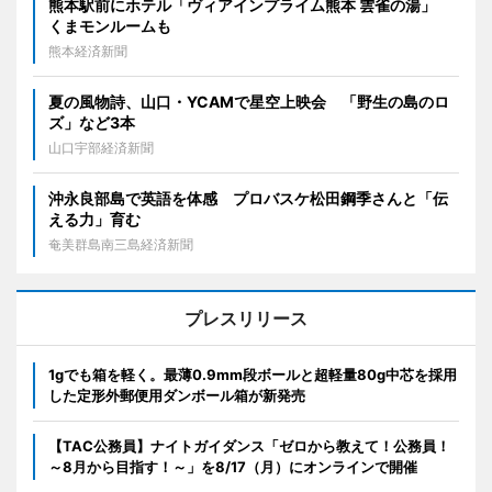
熊本駅前にホテル「ヴィアインプライム熊本 雲雀の湯」
くまモンルームも
熊本経済新聞
夏の風物詩、山口・YCAMで星空上映会 「野生の島のロ
ズ」など3本
山口宇部経済新聞
沖永良部島で英語を体感 プロバスケ松田鋼季さんと「伝
える力」育む
奄美群島南三島経済新聞
プレスリリース
1gでも箱を軽く。最薄0.9mm段ボールと超軽量80g中芯を採用
した定形外郵便用ダンボール箱が新発売
【TAC公務員】ナイトガイダンス「ゼロから教えて！公務員！
～8月から目指す！～」を8/17（月）にオンラインで開催