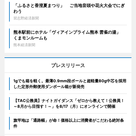
「ふるさと香澄夏まつり」 ご当地音頭や花火大会でにぎ
わう
習志野経済新聞
熊本駅前にホテル「ヴィアインプライム熊本 雲雀の湯」
くまモンルームも
熊本経済新聞
プレスリリース
1gでも箱を軽く。最薄0.9mm段ボールと超軽量80g中芯を採用
した定形外郵便用ダンボール箱が新発売
【TAC公務員】ナイトガイダンス「ゼロから教えて！公務員！
～8月から目指す！～」を8/17（月）にオンラインで開催
旗竿地は「通路幅」が命！価格以上に消費者がこだわる絶対条
件