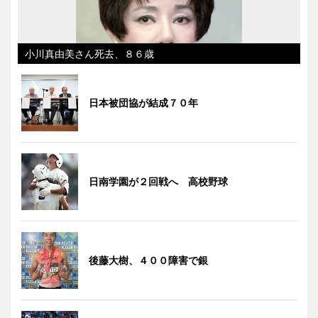
小川真由美さん死去、８６歳
日本被団協が結成７０年
日南学園が２回戦へ 高校野球
後藤大樹、４００障害で銀