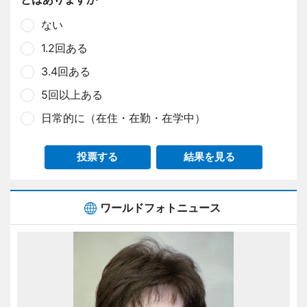
ない
1.2回ある
3.4回ある
5回以上ある
日常的に（在住・在勤・在学中）
投票する
結果を見る
ワールドフォトニュース