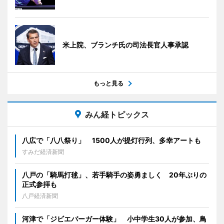
米上院、ブランチ氏の司法長官人事承認
もっと見る
みん経トピックス
八広で「八八祭り」 1500人が提灯行列、多幸アートも
すみだ経済新聞
八戸の「騎馬打毬」、若手騎手の姿勇ましく 20年ぶりの
正式参拝も
八戸経済新聞
河津で「ジビエバーガー体験」 小中学生30人が参加、鳥