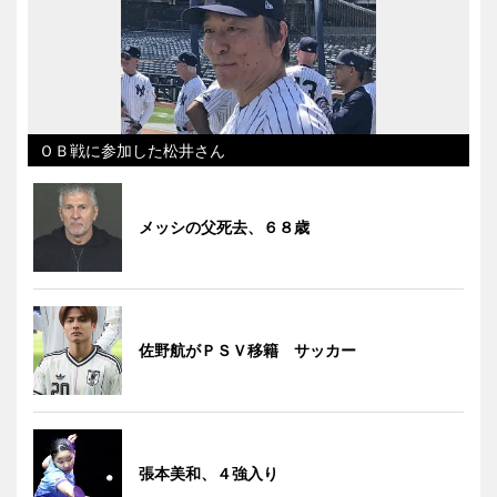
ＯＢ戦に参加した松井さん
メッシの父死去、６８歳
佐野航がＰＳＶ移籍 サッカー
張本美和、４強入り