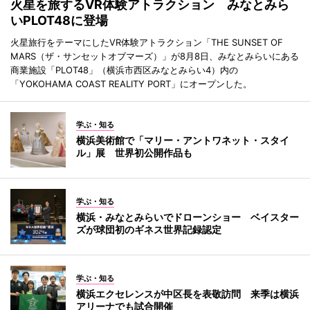
火星を旅するVR体験アトラクション みなとみら
いPLOT48に登場
火星旅行をテーマにしたVR体験アトラクション「THE SUNSET OF
MARS（ザ・サンセットオブマーズ）」が8月8日、みなとみらいにある
商業施設「PLOT48」（横浜市西区みなとみらい4）内の
「YOKOHAMA COAST REALITY PORT」にオープンした。
学ぶ・知る
横浜美術館で「マリー・アントワネット・スタイ
ル」展 世界初公開作品も
学ぶ・知る
横浜・みなとみらいでドローンショー ベイスター
ズが球団初のギネス世界記録認定
学ぶ・知る
横浜エクセレンスが中区長を表敬訪問 来季は横浜
アリーナでも試合開催