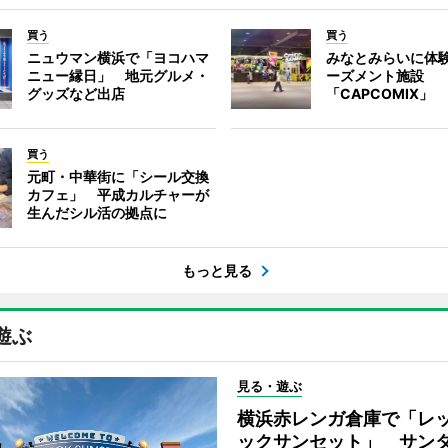
買う
買う
ニュウマン横浜で「ヨコハマ
みなとみらいに体
ニュー縁日」 地元グルメ・
ーズメント施設
グッズなど出店
「CAPCOMIX」
買う
元町・中華街に「シール交換
カフェ」 平成カルチャーが
生んだシル活の拠点に
もっと見る
遊ぶ
見る・遊ぶ
横浜赤レンガ倉庫で「レ
ックサンセット」 サン