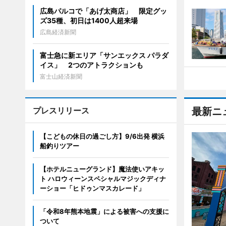
広島パルコで「あげ太商店」 限定グッ
ズ35種、初日は1400人超来場
広島経済新聞
富士急に新エリア「サンエックス パラダ
イス」 2つのアトラクションも
富士山経済新聞
プレスリリース
最新ニ
【こどもの休日の過ごし方】9/6出発 横浜
船釣りツアー
【ホテルニューグランド】魔法使いアキッ
ト ハロウィーンスペシャルマジックディナ
ーショー「ヒドゥンマスカレード」
「令和8年熊本地震」による被害への支援に
ついて