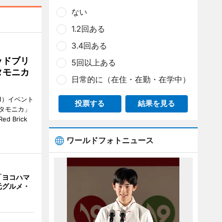
ない
1.2回ある
3.4回ある
ッドブリ
5回以上ある
タモニカ
日常的に（在住・在勤・在学中）
1）イベント
投票する
結果を見る
タモニカ」
 Brick
ワールドフォトニュース
「ヨコハマ
元グルメ・