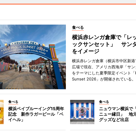
食べる
横浜赤レンガ倉庫で「レ
ックサンセット」 サン
をイメージ
横浜赤レンガ倉庫（横浜市中区新港
広場で現在、アメリカ西海岸「サン
をテーマにした夏季限定イベント「Red
Sunset 2026」が開催されている。
食べる
食べる
横浜ベイブルーイング15周年
ニュウマン横浜で
記念 新作ラガービール「ベ
ニュー縁日」 地
イヘル」
グッズなど出店