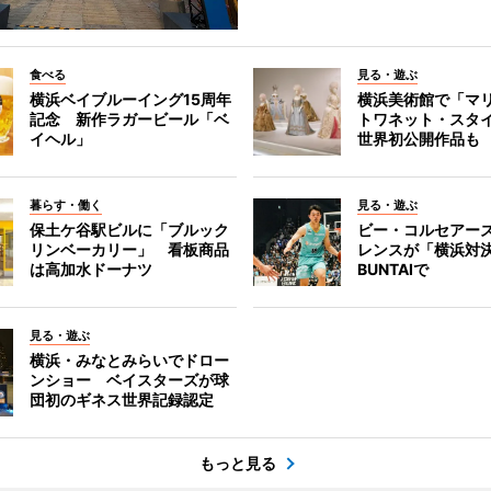
食べる
見る・遊ぶ
横浜ベイブルーイング15周年
横浜美術館で「マ
記念 新作ラガービール「ベ
トワネット・スタ
イヘル」
世界初公開作品も
暮らす・働く
見る・遊ぶ
保土ケ谷駅ビルに「ブルック
ビー・コルセアー
リンベーカリー」 看板商品
レンスが「横浜対
は高加水ドーナツ
BUNTAIで
見る・遊ぶ
横浜・みなとみらいでドロー
ンショー ベイスターズが球
団初のギネス世界記録認定
もっと見る