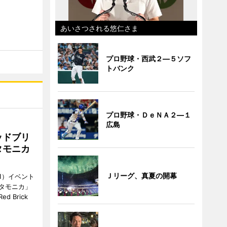
あいさつされる悠仁さま
プロ野球・西武２―５ソフ
トバンク
プロ野球・ＤｅＮＡ２―１
広島
ッドブリ
タモニカ
Ｊリーグ、真夏の開幕
1）イベント
タモニカ」
 Brick