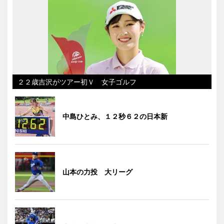
２２歳吉沢がツアー初Ｖ 女子ゴルフ
中島ひとみ、１２秒６２の日本新
山本の力投 大リーグ