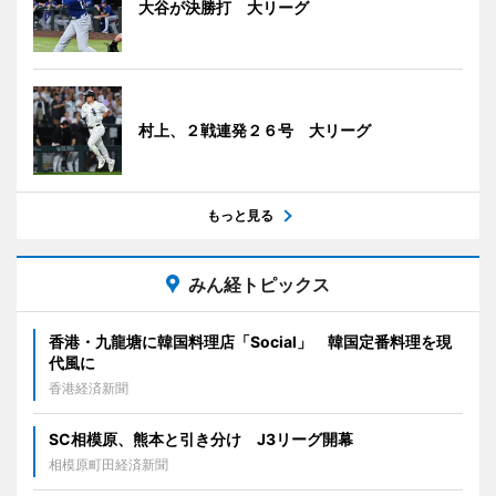
大谷が決勝打 大リーグ
村上、２戦連発２６号 大リーグ
もっと見る
みん経トピックス
香港・九龍塘に韓国料理店「Social」 韓国定番料理を現
代風に
香港経済新聞
SC相模原、熊本と引き分け J3リーグ開幕
相模原町田経済新聞