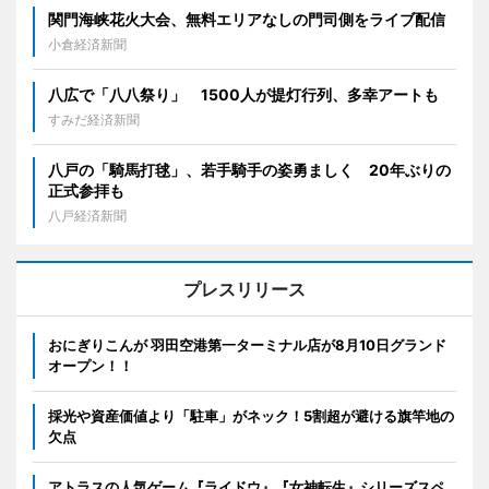
関門海峡花火大会、無料エリアなしの門司側をライブ配信
小倉経済新聞
八広で「八八祭り」 1500人が提灯行列、多幸アートも
すみだ経済新聞
八戸の「騎馬打毬」、若手騎手の姿勇ましく 20年ぶりの
正式参拝も
八戸経済新聞
プレスリリース
おにぎりこんが 羽田空港第一ターミナル店が8月10日グランド
オープン！！
採光や資産価値より「駐車」がネック！5割超が避ける旗竿地の
欠点
アトラスの人気ゲーム『ライドウ』『女神転生』シリーズスペ