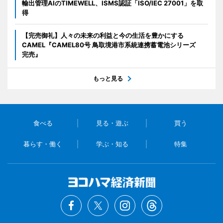
輸出管理AIのTIMEWELL、ISMS認証「ISO/IEC 27001」を取
得
【完売御礼】人々の未来の利益と今の生活を豊かにする
CAMEL『CAMEL80号 鳥取境港市系統連携蓄電池シリーズ
完売』
もっと見る
食べる
見る・遊ぶ
買う
暮らす・働く
学ぶ・知る
特集