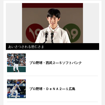
あいさつされる悠仁さま
プロ野球・西武２―５ソフトバンク
プロ野球・ＤｅＮＡ２―１広島