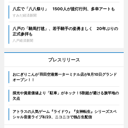
八広で「八八祭り」 1500人が提灯行列、多幸アートも
すみだ経済新聞
八戸の「騎馬打毬」、若手騎手の姿勇ましく 20年ぶりの
正式参拝も
八戸経済新聞
プレスリリース
おにぎりこんが 羽田空港第一ターミナル店が8月10日グランド
オープン！！
採光や資産価値より「駐車」がネック！5割超が避ける旗竿地の
欠点
アトラスの人気ゲーム『ライドウ』『女神転生』シリーズスペ
シャル音楽ライブ8/23、ニコニコで独占生配信