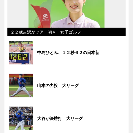
２２歳吉沢がツアー初Ｖ 女子ゴルフ
中島ひとみ、１２秒６２の日本新
山本の力投 大リーグ
大谷が決勝打 大リーグ